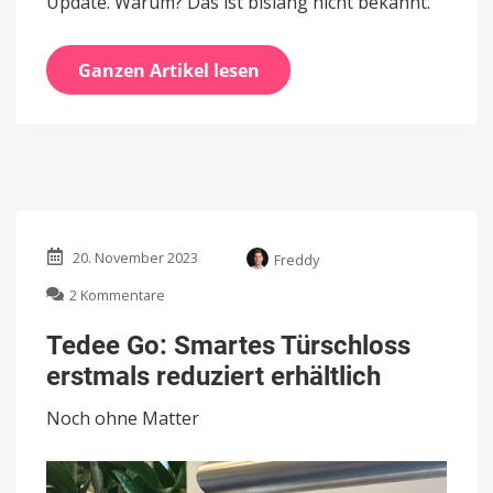
Update. Warum? Das ist bislang nicht bekannt.
Ganzen Artikel lesen
20. November 2023
Freddy
zu
2 Kommentare
Tedee
Go:
Tedee Go: Smartes Türschloss
Smartes
erstmals reduziert erhältlich
Türschloss
erstmals
Noch ohne Matter
reduziert
erhältlich