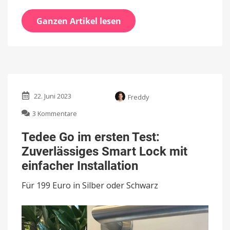
Ganzen Artikel lesen
22. Juni 2023
Freddy
zu
3 Kommentare
Tedee
Go
Tedee Go im ersten Test:
im
Zuverlässiges Smart Lock mit
ersten
Test:
einfacher Installation
Zuverlässiges
Smart
Für 199 Euro in Silber oder Schwarz
Lock
mit
einfacher
Installation