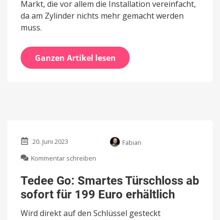
Markt, die vor allem die Installation vereinfacht,
da am Zylinder nichts mehr gemacht werden
muss.
Ganzen Artikel lesen
20. Juni 2023
Fabian
zu
Kommentar schreiben
Tedee
Go:
Tedee Go: Smartes Türschloss ab
Smartes
sofort für 199 Euro erhältlich
Türschloss
ab
Wird direkt auf den Schlüssel gesteckt
sofort