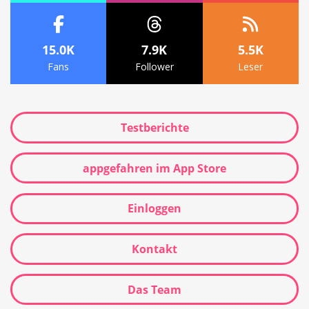
15.0K
7.9K
5.5K
Fans
Follower
Leser
Testberichte
appgefahren im App Store
Einloggen
Kontakt
Das Team