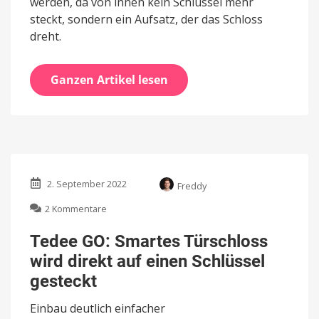
werden, da von innen kein Schlüssel mehr
steckt, sondern ein Aufsatz, der das Schloss
dreht.
Ganzen Artikel lesen
2. September 2022
Freddy
zu
2 Kommentare
Tedee
GO:
Tedee GO: Smartes Türschloss
Smartes
wird direkt auf einen Schlüssel
Türschloss
wird
gesteckt
direkt
auf
Einbau deutlich einfacher
einen