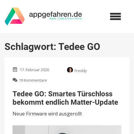
Schlagwort:
Tedee GO
17. Februar 2026
Freddy
zu
19 Kommentare
Tedee
GO:
Tedee GO: Smartes Türschloss
Smartes
bekommt endlich Matter-Update
Türschloss
bekommt
Neue Firmware wird ausgerollt
endlich
Matter-
Update