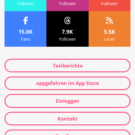
Follower
Follower
Follower
15.0K
7.9K
5.5K
Fans
Follower
Leser
Testberichte
appgefahren im App Store
Einloggen
Kontakt