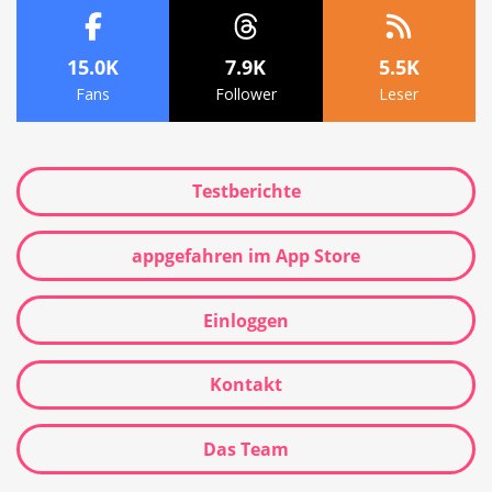
15.0K
7.9K
5.5K
Fans
Follower
Leser
Testberichte
appgefahren im App Store
Einloggen
Kontakt
Das Team