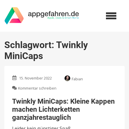
Schlagwort:
Twinkly
MiniCaps
15. November 2022
Fabian
zu
Kommentar schreiben
Twinkly
MiniCaps:
Twinkly MiniCaps: Kleine Kappen
Kleine
machen Lichterketten
Kappen
machen
ganzjahrestauglich
Lichterketten
ganzjahrestauglich
Leider kein günstiger Spaß