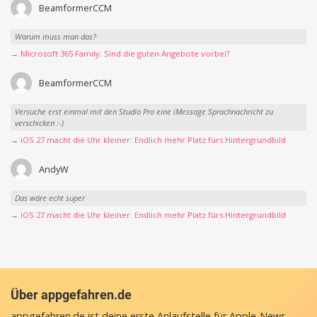
Ist denn das angebotene Abo bei Amazon das Amazon Abo oder direkt bei
Microsoft? Und wenn man das Amazon Abo hat (also was man bei Amazon
einlösen...
→ Microsoft 365 Family: Sind die guten Angebote vorbei?
BeamformerCCM
Warum muss man das?
→ Microsoft 365 Family: Sind die guten Angebote vorbei?
BeamformerCCM
Versuche erst einmal mit den Studio Pro eine iMessage Sprachnachricht zu
verschicken :-)
→ iOS 27 macht die Uhr kleiner: Endlich mehr Platz fürs Hintergrundbild
AndyW
Das wäre echt super
→ iOS 27 macht die Uhr kleiner: Endlich mehr Platz fürs Hintergrundbild