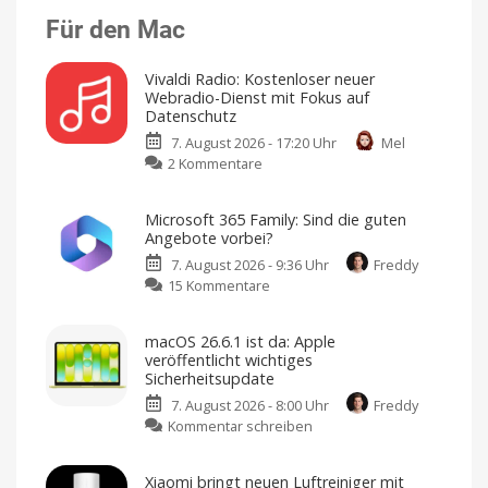
Für den Mac
Vivaldi Radio: Kostenloser neuer
Webradio-Dienst mit Fokus auf
Datenschutz
7. August 2026 - 17:20 Uhr
Mel
zu
2 Kommentare
Vivaldi
Radio:
Microsoft 365 Family: Sind die guten
Kostenloser
Angebote vorbei?
neuer
7. August 2026 - 9:36 Uhr
Freddy
Webradio-
zu
15 Kommentare
Dienst
Microsoft
mit
365
Fokus
macOS 26.6.1 ist da: Apple
Family:
auf
veröffentlicht wichtiges
Sind
Datenschutz
Sicherheitsupdate
die
Keine
Werbung,
7. August 2026 - 8:00 Uhr
Freddy
guten
keine
Pop-
zu
Kommentar schreiben
Angebote
Ups,
kein
macOS
vorbei?
Tracking
26.6.1
Große
Xiaomi bringt neuen Luftreiniger mit
Rabatte
ist