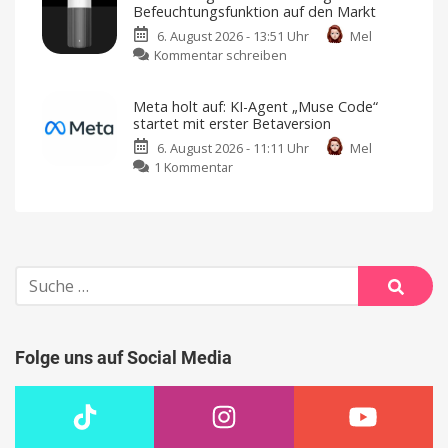
gibt
Befeuchtungsfunktion auf den Markt
es
da:
nicht
mehr
6. August 2026 - 13:51 Uhr
Mel
Apple
zu
Kommentar schreiben
veröffentlicht
Xiaomi
wichtiges
bringt
Sicherheitsupdate
Meta holt auf: KI-Agent „Muse Code“
neuen
Jetzt
startet mit erster Betaversion
laden
Luftreiniger
und
installieren
6. August 2026 - 11:11 Uhr
Mel
mit
zu
1 Kommentar
Befeuchtungsfunktion
Meta
auf
holt
den
auf:
Markt
KI-
Preis
und
Agent
Verfügbarkeit
noch
Suche
„Muse
offen
nach:
Code“
Suche
startet
mit
Folge uns auf Social Media
erster
Betaversion
Geeignet
für
Entwickler
und
Entwicklerinnen