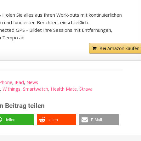
Holen Sie alles aus Ihren Work-outs mit kontinuierlichen
nd fundierten Berichten, einschließlich...
ected GPS - Bildet Ihre Sessions mit Entfernungen,
m Tempo ab
Bei Amazon kaufen
iPhone
,
iPad
,
News
d
,
Withings
,
Smartwatch
,
Health Mate
,
Strava
n Beitrag teilen
teilen
teilen
E-Mail