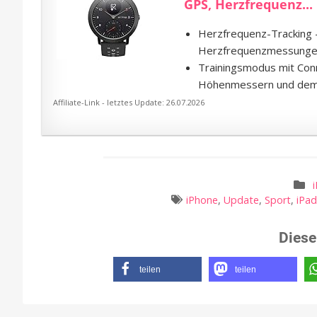
GPS, Herzfrequenz...
Herzfrequenz-Tracking - 
Herzfrequenzmessungen u
Trainingsmodus mit Conn
Höhenmessern und de
Affiliate-Link - letztes Update: 26.07.2026
iPhone
,
Update
,
Sport
,
iPa
Diese
teilen
teilen