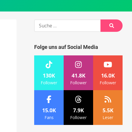
Suche
nach:
Suche
Folge uns auf Social Media
130K
41.8K
16.0K
Follower
Follower
Follower
15.0K
7.9K
5.5K
Fans
Follower
Leser