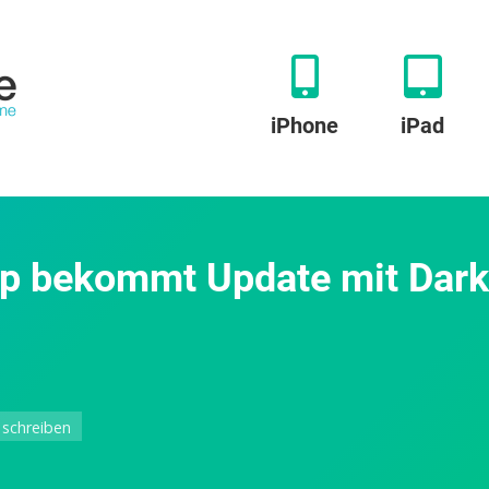
iPhone
iPad
pp bekommt Update mit Dar
zu
schreiben
Withings:
Health