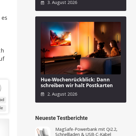
3. August 2026
 es
ch
uf
Hue-Wochenrückblick: Dann
schreiben wir halt Postkarten
2. August 2026
ad
de
Neueste Testberichte
MagSafe-Powerbank mit Qi2.2,
Schnellladen & USB-C-Kabel