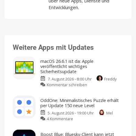
über neue Apps, Dienste und
Entwicklungen.
Weitere Apps mit Updates
macOS 26.6.1 ist da: Apple
veröffentlicht wichtiges
Sicherheitsupdate
7. August 2026 - 8:00 Uhr
Freddy
zu
Kommentar schreiben
macOS
26.6.1
OddOne: Minimalistisches Puzzle erhält
ist
per Update 150 neue Level
da:
5. August 2026 - 19:00 Uhr
Mel
Apple
zu
4 Kommentare
veröffentlicht
OddOne:
wichtiges
Minimalistisches
Sicherheitsupdate
Boost Blue: Bluesky-Client kann jetzt
Puzzle
Jetzt