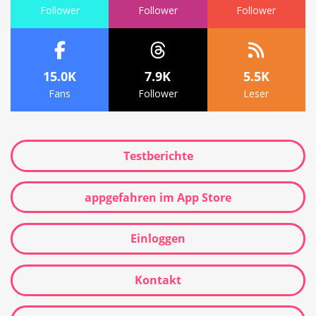
Follower
Follower
Follower
15.0K
7.9K
5.5K
Fans
Follower
Leser
Testberichte
appgefahren im App Store
Einloggen
Kontakt