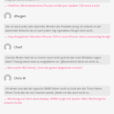
→ OddOne: Minimalistisches Puzzle erhält per Update 150 neue Level
dhegen
Das ist doch jedes Jahr dasselbe Werden die Produkte fertig Ich arbeite in der
Automobil Branche da ist auch jeden Tag irgendwas Design noch nicht...
→ Chip-Knappheit: Werden iPhone 18 Pro und iPhone Ultra rechtzeitig fertig?
Chief
Und als Renter hast du es immer noch nicht gelernt das man Windows sagen
kann? Traurig wenn man so eingefahren ist, offensichtlich bleib ich nicht so...
→ Microsoft 365 Family: Sind die guten Angebote vorbei?
Chris W
Ich denke mal das der typische BMW Fahrer nicht so tickt wie der Tesla Fahrer.
Wenn Tesla das bei mir machen würde, fände ich das auch nicht so...
→ Werbung auf dem Autodisplay: BMW sorgt mit Spider-Man-Werbung für
scharfe Kritik