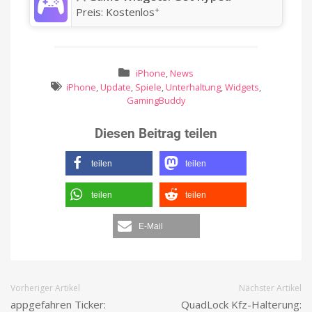
+
Preis:
Kostenlos
iPhone
,
News
iPhone
,
Update
,
Spiele
,
Unterhaltung
,
Widgets
,
GamingBuddy
Diesen Beitrag teilen
teilen
teilen
teilen
teilen
E-Mail
Vorheriger Artikel
Nächster Artikel
appgefahren Ticker:
QuadLock Kfz-Halterung: