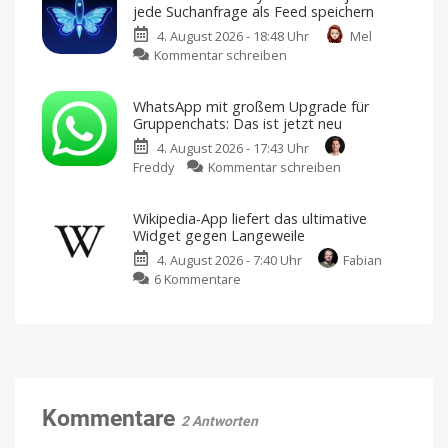
jede Suchanfrage als Feed speichern
laden
erhält
und
installieren
4. August 2026 - 18:48 Uhr
Mel
per
zu
Kommentar schreiben
Update
Boost
150
Blue:
neue
WhatsApp mit großem Upgrade für
Bluesky-
Level
Gruppenchats: Das ist jetzt neu
Client
Weitere
Sprachen
4. August 2026 - 17:43 Uhr
kann
und
erstes
zu
Freddy
Kommentar schreiben
jetzt
In-
App-
WhatsApp
jede
Event
hinzugefügt
mit
Suchanfrage
Wikipedia-App liefert das ultimative
großem
als
Widget gegen Langeweile
Upgrade
Feed
4. August 2026 - 7:40 Uhr
Fabian
für
speichern
zu
6 Kommentare
Gruppenchats:
Version
3.22.0
Wikipedia-
Das
im
App
App
ist
Store
laden
liefert
jetzt
das
neu
ultimative
Bessere
Abstimmungen,
Widget
@alle
und
gegen
Kommentare
mehr
2 Antworten
Langeweile
Neues