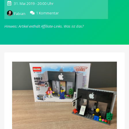
31. Mai 2019 - 20:00 Uhr
zu
1 Kommentar
Fabian
Kleine
Geschenkidee:
Hinweis: Artikel enthält Affiliate-Links.
Was ist das?
Apple
Store
aus
Klemmbausteinen