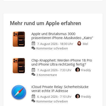
Mehr rund um Apple erfahren
Apple und Brutalismus 3000
präsentieren iPhone-Musikvideo „Kairo“
7. August 2026 - 18:30 Uhr
Mel
zu
Kommentar schreiben
Apple
und
Chip-Knappheit: Werden iPhone 18 Pro
Brutalismus
und iPhone Ultra rechtzeitig fertig?
3000
7. August 2026 - 7:33 Uhr
Freddy
präsentieren
zu
3 Kommentare
iPhone-
Chip-
Musikvideo
Knappheit:
„Kairo“
iCloud Private Relay: Sicherheitslücke
Werden
Ausschließlich
verrät echte IP-Adresse
mit
iPhone
dem
iPhone
6. August 2026 - 7:10 Uhr
Freddy
18
17
Pro
zu
Kommentar schreiben
Pro
Max
gedreht
iCloud