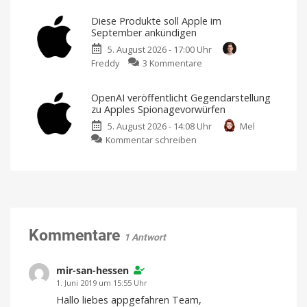
und
Private
iPhone
Diese Produkte soll Apple im
Relay:
Ultra
September ankündigen
Sicherheitslücke
rechtzeitig
5. August 2026 - 17:00 Uhr
verrät
fertig?
zu
Freddy
3 Kommentare
echte
Der
Zeitplan
Diese
IP-
ist
eng
Produkte
Adresse
getaktet
OpenAI veröffentlicht Gegendarstellung
soll
Ein
zu Apples Spionagevorwürfen
Schutzschild
Apple
mit
Rissen
5. August 2026 - 14:08 Uhr
Mel
im
zu
Kommentar schreiben
September
OpenAI
ankündigen
veröffentlicht
Ein
spannender
Gegendarstellung
Herbst
steht
zu
bevor
Apples
Spionagevorwürfen
KI-
Kommentare
Unternehmen
1 Antwort
soll
Geschäftsgeheimnisse
gestohlen
haben
mir-san-hessen
1. Juni 2019 um 15:55 Uhr
Hallo liebes appgefahren Team,