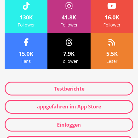
130K
41.8K
16.0K
Follower
Follower
Follower
15.0K
7.9K
5.5K
Fans
Follower
Leser
Testberichte
appgefahren im App Store
Einloggen