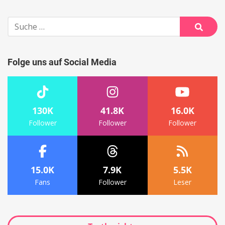
Suche
nach:
Suche
Folge uns auf Social Media
130K
41.8K
16.0K
Follower
Follower
Follower
15.0K
7.9K
5.5K
Fans
Follower
Leser