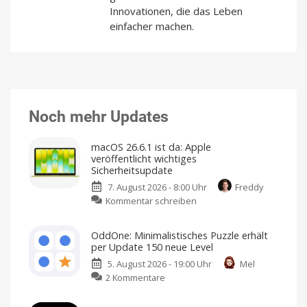
Innovationen, die das Leben
einfacher machen.
Noch mehr Updates
macOS 26.6.1 ist da: Apple
veröffentlicht wichtiges
Sicherheitsupdate
7. August 2026 - 8:00 Uhr
Freddy
zu
Kommentar schreiben
macOS
26.6.1
OddOne: Minimalistisches Puzzle erhält
ist
per Update 150 neue Level
da:
5. August 2026 - 19:00 Uhr
Mel
Apple
zu
2 Kommentare
veröffentlicht
OddOne:
wichtiges
Minimalistisches
Sicherheitsupdate