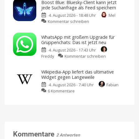
Boost Blue: Bluesky-Client kann jetzt
Puzzle
Jetzt
jede Suchanfrage als Feed speichern
laden
erhält
und
installieren
4. August 2026 - 18:48 Uhr
Mel
per
zu
Kommentar schreiben
Update
Boost
150
Blue:
neue
WhatsApp mit großem Upgrade für
Bluesky-
Level
Gruppenchats: Das ist jetzt neu
Client
Weitere
Sprachen
4. August 2026 - 17:43 Uhr
kann
und
erstes
zu
Freddy
Kommentar schreiben
jetzt
In-
App-
WhatsApp
jede
Event
hinzugefügt
mit
Suchanfrage
Wikipedia-App liefert das ultimative
großem
als
Widget gegen Langeweile
Upgrade
Feed
4. August 2026 - 7:40 Uhr
Fabian
für
speichern
zu
6 Kommentare
Gruppenchats:
Version
3.22.0
Wikipedia-
Das
im
App
App
ist
Store
laden
liefert
jetzt
das
neu
ultimative
Bessere
Abstimmungen,
Widget
@alle
und
gegen
Kommentare
mehr
2 Antworten
Langeweile