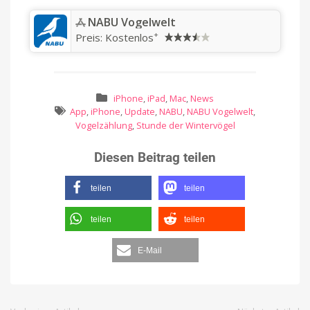
‎NABU Vogelwelt
+
Preis:
Kostenlos
iPhone
,
iPad
,
Mac
,
News
App
,
iPhone
,
Update
,
NABU
,
NABU Vogelwelt
,
Vogelzählung
,
Stunde der Wintervögel
Diesen Beitrag teilen
teilen
teilen
teilen
teilen
E-Mail