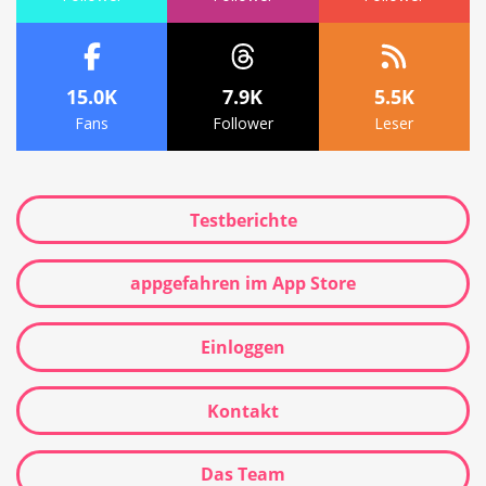
15.0K
7.9K
5.5K
Fans
Follower
Leser
Testberichte
appgefahren im App Store
Einloggen
Kontakt
Das Team