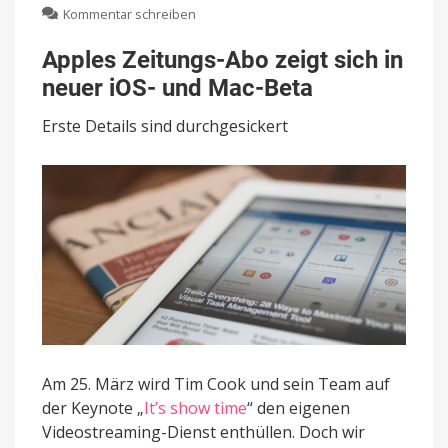
zu
Kommentar schreiben
Apples
Zeitungs-
Apples Zeitungs-Abo zeigt sich in
Abo
neuer iOS- und Mac-Beta
zeigt
sich
Erste Details sind durchgesickert
in
neuer
iOS-
und
Mac-
Beta
Am 25. März wird Tim Cook und sein Team auf
der Keynote „
It’s show time
“ den eigenen
Videostreaming-Dienst enthüllen. Doch wir