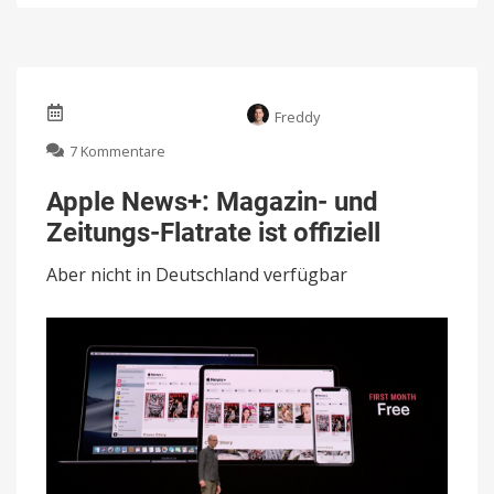
Freddy
zu
7 Kommentare
Apple
News+:
Apple News+: Magazin- und
Magazin-
Zeitungs-Flatrate ist offiziell
und
Zeitungs-
Aber nicht in Deutschland verfügbar
Flatrate
ist
offiziell