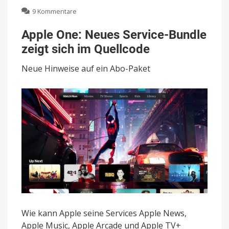
zu
9 Kommentare
Apple
One:
Apple One: Neues Service-Bundle
Neues
zeigt sich im Quellcode
Service-
Bundle
Neue Hinweise auf ein Abo-Paket
zeigt
sich
im
Quellcode
Wie kann Apple seine Services Apple News,
Apple Music, Apple Arcade und Apple TV+