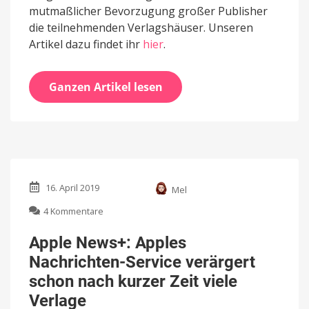
mutmaßlicher Bevorzugung großer Publisher
die teilnehmenden Verlagshäuser. Unseren
Artikel dazu findet ihr
hier
.
Ganzen Artikel lesen
16. April 2019
Mel
zu
4 Kommentare
Apple
News+:
Apple News+: Apples
Apples
Nachrichten-Service verärgert
Nachrichten-
Service
schon nach kurzer Zeit viele
verärgert
Verlage
schon