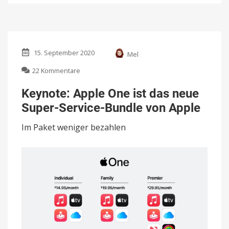
15. September 2020
Mel
zu
22 Kommentare
Keynote:
Apple
Keynote: Apple One ist das neue
One
Super-Service-Bundle von Apple
ist
das
Im Paket weniger bezahlen
neue
Super-
Service-
Bundle
von
Apple