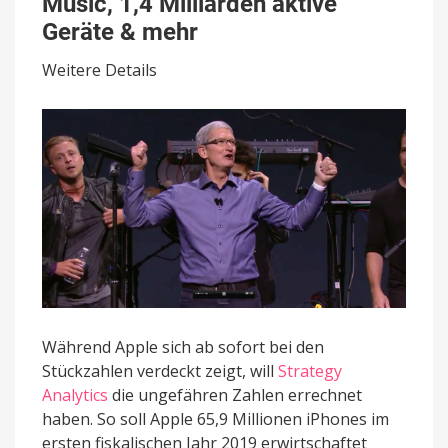
Music, 1,4 Milliarden aktive
iPhones,
50
Geräte & mehr
Millionen
Abonnenten
Weitere Details
bei
Apple
Music,
1,4
Milliarden
aktive
Geräte
&
mehr
Während Apple sich ab sofort bei den
Stückzahlen verdeckt zeigt, will
Strategy
Analytics
die ungefähren Zahlen errechnet
haben. So soll Apple 65,9 Millionen iPhones im
ersten fiskalischen Jahr 2019 erwirtschaftet