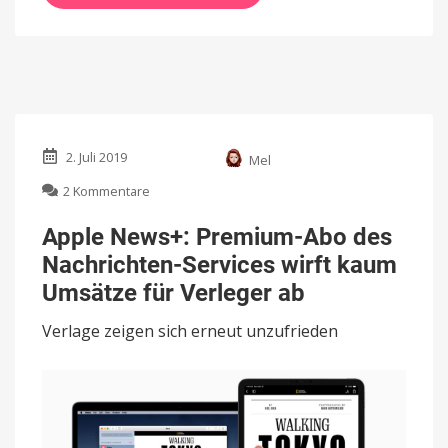
2. Juli 2019
Mel
zu
2 Kommentare
Apple
News+:
Apple News+: Premium-Abo des
Premium-
Nachrichten-Services wirft kaum
Abo
des
Umsätze für Verleger ab
Nachrichten-
Services
Verlage zeigen sich erneut unzufrieden
wirft
kaum
Umsätze
für
Verleger
ab