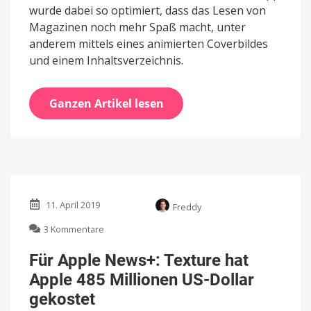
wurde dabei so optimiert, dass das Lesen von
Magazinen noch mehr Spaß macht, unter
anderem mittels eines animierten Coverbildes
und einem Inhaltsverzeichnis.
Ganzen Artikel lesen
11. April 2019
Freddy
zu
3 Kommentare
Für
Apple
Für Apple News+: Texture hat
News+:
Apple 485 Millionen US-Dollar
Texture
hat
gekostet
Apple