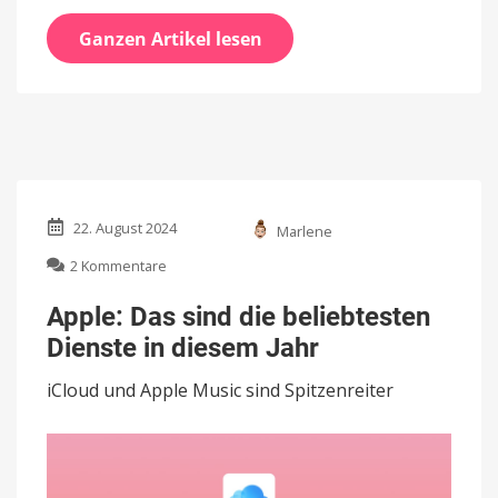
Ganzen Artikel lesen
22. August 2024
Marlene
zu
2 Kommentare
Apple:
Das
Apple: Das sind die beliebtesten
sind
Dienste in diesem Jahr
die
beliebtesten
iCloud und Apple Music sind Spitzenreiter
Dienste
in
diesem
Jahr