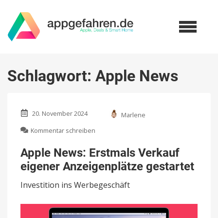
Schlagwort:
Apple News
20. November 2024
Marlene
zu
Kommentar schreiben
Apple
News:
Apple News: Erstmals Verkauf
Erstmals
eigener Anzeigenplätze gestartet
Verkauf
eigener
Investition ins Werbegeschäft
Anzeigenplätze
gestartet