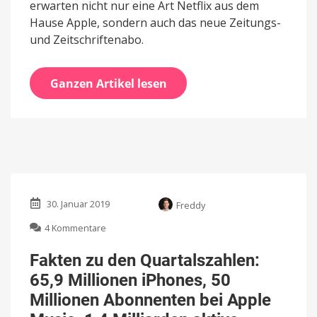
erwarten nicht nur eine Art Netflix aus dem
Hause Apple, sondern auch das neue Zeitungs-
und Zeitschriftenabo.
Ganzen Artikel lesen
30. Januar 2019
Freddy
zu
4 Kommentare
Fakten
zu
Fakten zu den Quartalszahlen:
den
65,9 Millionen iPhones, 50
Quartalszahlen:
65,9
Millionen Abonnenten bei Apple
Millionen