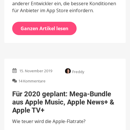
anderer Entwickler ein, die bessere Konditionen
für Anbieter im App Store einfordern.
Ganzen Artikel lesen
15. November 2019
Freddy
zu
14 Kommentare
Für
2020
Für 2020 geplant: Mega-Bundle
geplant:
aus Apple Music, Apple News+ &
Mega-
Bundle
Apple TV+
aus
Apple
Wie teuer wird die Apple-Flatrate?
Music,