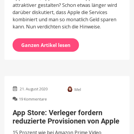
attraktiver gestalten? Schon etwas länger wird
darüber diskutiert, dass Apple die Services
kombiniert und man so monatlich Geld sparen
kann. Nun verdichten sich die Hinweise.
Ganzen Artikel lesen
21. August 2020
Mel
zu
19 Kommentare
App
Store:
App Store: Verleger fordern
Verleger
reduzierte Provisionen von Apple
fordern
reduzierte
15 Prozent wie bei Amazon Prime Video
Provisionen