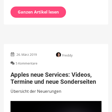
Ganzen Artikel lesen
26. März 2019
Freddy
zu
5 Kommentare
Apples
neue
Apples neue Services: Videos,
Services:
Termine und neue Sonderseiten
Videos,
Termine
Übersicht der Neuerungen
und
neue
Sonderseiten