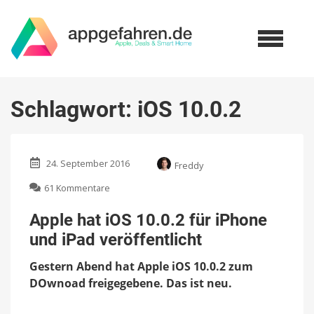
Schlagwort:
iOS 10.0.2
24. September 2016
Freddy
zu
61 Kommentare
Apple
hat
Apple hat iOS 10.0.2 für iPhone
iOS
und iPad veröffentlicht
10.0.2
für
Gestern Abend hat Apple iOS 10.0.2 zum
iPhone
und
DOwnoad freigegebene. Das ist neu.
iPad
veröffentlicht