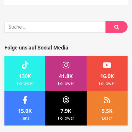
Suche
nach:
Suche
Folge uns auf Social Media
130K
41.8K
16.0K
Follower
Follower
Follower
15.0K
7.9K
5.5K
Fans
Follower
Leser