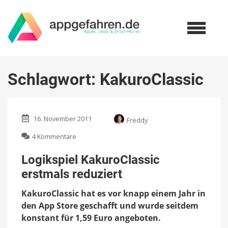
Schlagwort:
KakuroClassic
16. November 2011
Freddy
zu
4 Kommentare
Logikspiel
KakuroClassic
Logikspiel KakuroClassic
erstmals
erstmals reduziert
reduziert
KakuroClassic hat es vor knapp einem Jahr in
den App Store geschafft und wurde seitdem
konstant für 1,59 Euro angeboten.