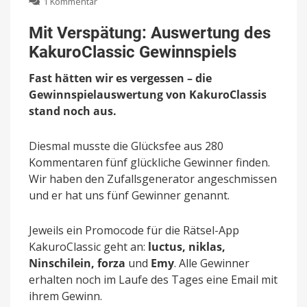
zu
1 Kommentar
Mit
Verspätung:
Mit Verspätung: Auswertung des
Auswertung
KakuroClassic Gewinnspiels
des
KakuroClassic
Fast hätten wir es vergessen – die
Gewinnspiels
Gewinnspielauswertung von KakuroClassis
stand noch aus.
Diesmal musste die Glücksfee aus 280
Kommentaren fünf glückliche Gewinner finden.
Wir haben den Zufallsgenerator angeschmissen
und er hat uns fünf Gewinner genannt.
Jeweils ein Promocode für die Rätsel-App
KakuroClassic geht an:
luctus, niklas,
Ninschilein, forza
und
Emy
. Alle Gewinner
erhalten noch im Laufe des Tages eine Email mit
ihrem Gewinn.