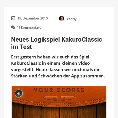
19. Dezember 2010
Freddy
zu
11 Kommentare
Neues
Logikspiel
Neues Logikspiel KakuroClassic
KakuroClassic
im Test
im
Test
Erst gestern haben wir euch das Spiel
KakuroClassic in einem kleinen Video
vorgestellt. Heute fassen wir nochmals die
Stärken und Schwächen der App zusammen.