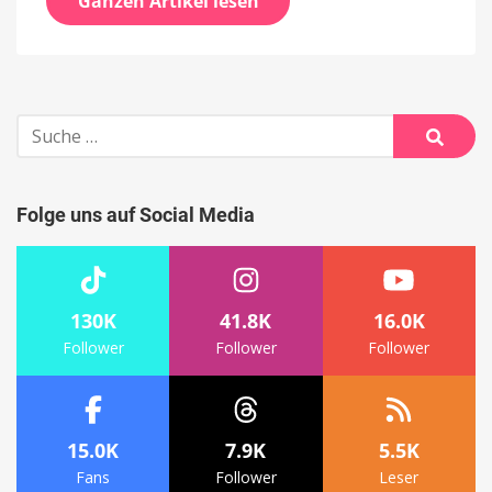
Ganzen Artikel lesen
Suche
nach:
Suche
Folge uns auf Social Media
130K
41.8K
16.0K
Follower
Follower
Follower
15.0K
7.9K
5.5K
Fans
Follower
Leser