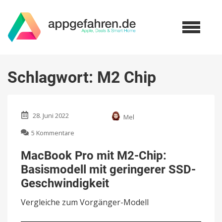
Schlagwort:
M2 Chip
28. Juni 2022
Mel
zu
5 Kommentare
MacBook
Pro
MacBook Pro mit M2-Chip:
mit
Basismodell mit geringerer SSD-
M2-
Chip:
Geschwindigkeit
Basismodell
mit
Vergleiche zum Vorgänger-Modell
geringerer
SSD-