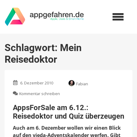
Schlagwort:
Mein
Reisedoktor
6. Dezember 2010
Fabian
zu
Kommentar schreiben
AppsForSale
am
AppsForSale am 6.12.:
6.12.:
Reisedoktor und Quiz überzeugen
Reisedoktor
und
Auch am 6. Dezember wollen wir einen Blick
Quiz
überzeugen
auf den vieda-Adventskalender werfen. Gibt