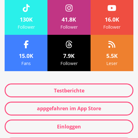
130K
41.8K
16.0K
Follower
Follower
Follower
15.0K
7.9K
5.5K
Fans
Follower
Leser
Testberichte
appgefahren im App Store
Einloggen