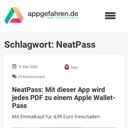
Schlagwort:
NeatPass
9. Mai 2026
Mel
zu
23 Kommentare
NeatPass:
Mit
NeatPass: Mit dieser App wird
dieser
jedes PDF zu einem Apple Wallet-
App
wird
Pass
jedes
PDF
Mit Einmalkauf für 4,99 Euro freischalten
zu
einem