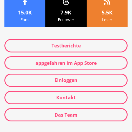
15.0K
7.9K
5.5K
Fans
Follower
Leser
Testberichte
appgefahren im App Store
Einloggen
Kontakt
Das Team