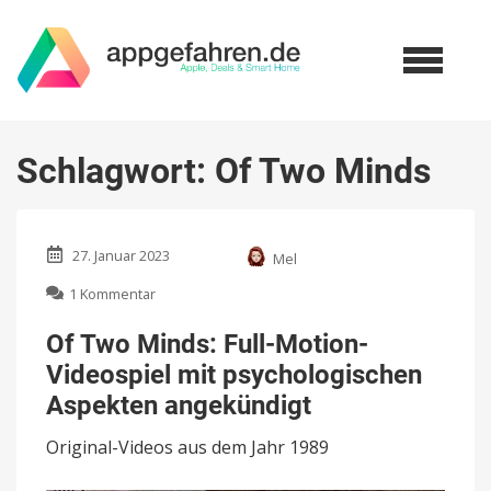
Schlagwort:
Of Two Minds
27. Januar 2023
Mel
zu
1 Kommentar
Of
Two
Of Two Minds: Full-Motion-
Minds:
Videospiel mit psychologischen
Full-
Motion-
Aspekten angekündigt
Videospiel
mit
Original-Videos aus dem Jahr 1989
psychologischen
Aspekten