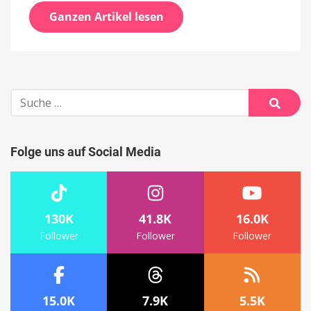
Ganzen Artikel lesen
Suche
nach:
Suche
Folge uns auf Social Media
130K
41.8K
16.0K
Follower
Follower
Follower
15.0K
7.9K
5.5K