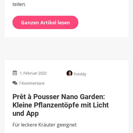
teilen.
Ganzen Artikel lesen
1. Februar 2022
Freddy
zu
7 Kommentare
Prêt
à
Prêt à Pousser Nano Garden:
Pousser
Kleine Pflanzentöpfe mit Licht
Nano
Garden:
und App
Kleine
Pflanzentöpfe
Für leckere Kräuter geeignet
mit