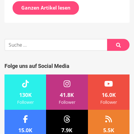
Ganzen Artikel lesen
Suche
nach:
Suche
Folge uns auf Social Media
130K
41.8K
16.0K
Follower
Follower
Follower
15.0K
7.9K
5.5K