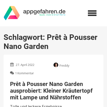
Schlagwort:
Prêt à Pousser
Nano Garden
27. April 2022
Freddy
zu
1 Kommentar
Prêt
à
Prêt à Pousser Nano Garden
Pousser
ausprobiert: Kleiner Kräutertopf
Nano
Garden
mit Lampe und Nährstoffen
ausprobiert:
Kleiner
Tolle und leckere Ergebnisse