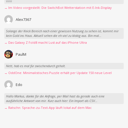
👍🏻🤣
→ Im Video vorgestellt: Die SwitchBot Wetterstation mit E-Ink-Display
Alex7367
Solange der Knick Bereich nach einer gewissen Nutzung zu sehen ist, kommt mir
kein Gold ins Haus. Aktuell sehen die eh viel zu klobig aus. Bin mal...
→ Das Galaxy Z Fold8 macht Lust auf das iPhone Ultra
PaulM
Nett, hab es mal für zwischendurch geholt.
→ OddOne: Minimalistisches Puzzle erhält per Update 150 neue Level
Edo
Hallo Markus, danke für die Anfrage, per Mail hast du gerade auch eine
ausführliche Antwort von mir. Kurz auch hier: Ein Import als CSV...
→ Ratschn: Sprache-zu-Text-App läuft lokal auf dem Mac