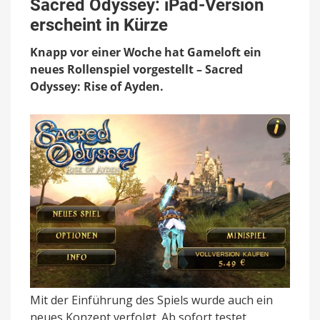
Sacred Odyssey: iPad-Version
iPad-
erscheint in Kürze
Version
erscheint
Knapp vor einer Woche hat Gameloft ein
in
Kürze
neues Rollenspiel vorgestellt – Sacred
Odyssey: Rise of Ayden.
Mit der Einführung des Spiels wurde auch ein
neues Konzept verfolgt. Ab sofort testet