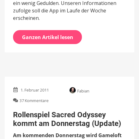
ein wenig Gedulden. Unseren Informationen
zufolge soll die App im Laufe der Woche
erscheinen.
Ganzen Artikel lesen
1. Februar 2011
Fabian
zu
37 Kommentare
Rollenspiel
Sacred
Rollenspiel Sacred Odyssey
Odyssey
kommt am Donnerstag (Update)
kommt
am
Am kommenden Donnerstag wird Gameloft
Donnerstag