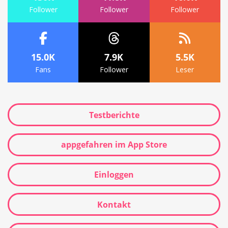
Follower
Follower
Follower
15.0K
7.9K
5.5K
Fans
Follower
Leser
Testberichte
appgefahren im App Store
Einloggen
Kontakt