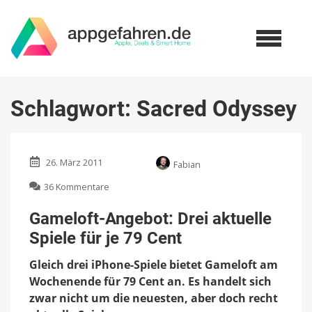
Schlagwort:
Sacred Odyssey
26. März 2011
Fabian
zu
36 Kommentare
Gameloft-
Angebot:
Gameloft-Angebot: Drei aktuelle
Drei
Spiele für je 79 Cent
aktuelle
Spiele
Gleich drei iPhone-Spiele bietet Gameloft am
für
je
Wochenende für 79 Cent an. Es handelt sich
79
zwar nicht um die neuesten, aber doch recht
Cent