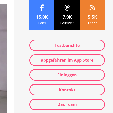
15.0K
7.9K
5.5K
Fans
Follower
Leser
Testberichte
appgefahren im App Store
Einloggen
Kontakt
Das Team