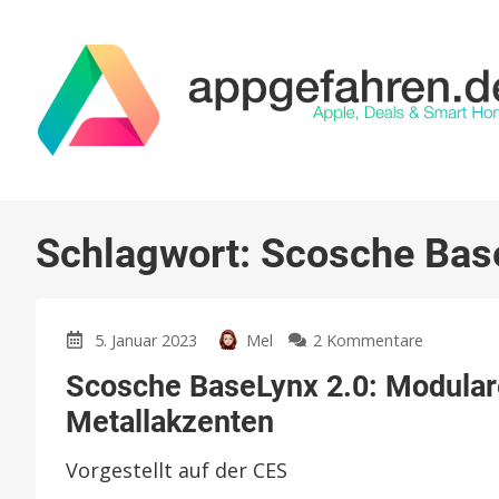
Schlagwort:
Scosche Bas
zu
5. Januar 2023
Mel
2 Kommentare
Scosche
Scosche BaseLynx 2.0: Modulare
BaseLynx
2.0:
Metallakzenten
Modulare
Ladestati
Vorgestellt auf der CES
jetzt