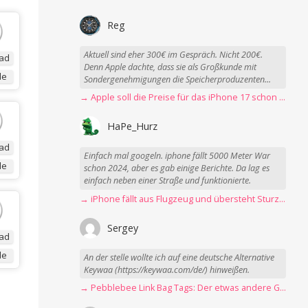
Reg
Aktuell sind eher 300€ im Gespräch. Nicht 200€.
ad
Denn Apple dachte, dass sie als Großkunde mit
de
Sondergenehmigungen die Speicherproduzenten...
→ Apple soll die Preise für das iPhone 17 schon Montag erhöhen
HaPe_Hurz
ad
Einfach mal googeln. iphone fällt 5000 Meter War
de
schon 2024, aber es gab einige Berichte. Da lag es
einfach neben einer Straße und funktionierte.
→ iPhone fällt aus Flugzeug und übersteht Sturz unbeschadet
Sergey
ad
de
An der stelle wollte ich auf eine deutsche Alternative
Keywaa (https://keywaa.com/de/) hinweißen.
→ Pebblebee Link Bag Tags: Der etwas andere Gepäck-Tracker