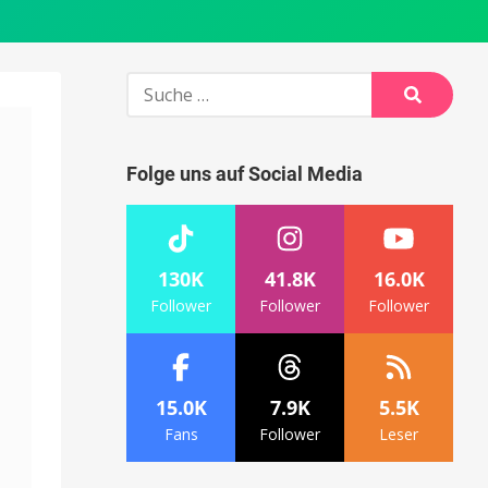
Suche
nach:
Suche
Folge uns auf Social Media
130K
41.8K
16.0K
Follower
Follower
Follower
15.0K
7.9K
5.5K
Fans
Follower
Leser