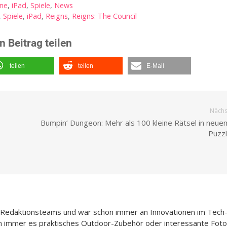
one
,
iPad
,
Spiele
,
News
,
Spiele
,
iPad
,
Reigns
,
Reigns: The Council
n Beitrag teilen
teilen
teilen
E-Mail
Nächst
Bumpin’ Dungeon: Mehr als 100 kleine Rätsel in neue
Puzz
n-Redaktionsteams und war schon immer an Innovationen im Tech
n immer es praktisches Outdoor-Zubehör oder interessante Foto