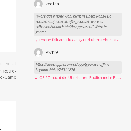
zedtea
"Wäre das iPhone wohl nicht in einem Raps-Feld
sondern auf einer Straße gelandet, wäre es
selbstverständlich hinüber gewesen." Wäre in
genau...
→ iPhone fällt aus Flugzeug und übersteht Sturz unbeschadet
P8419
er Artikel
https://apps.apple.com/at/app/typewise-offline-
keyboard/id1074311276
m Retro-
le-Game
→ iOS 27 macht die Uhr kleiner: Endlich mehr Platz fürs Hintergrundbild
-
-