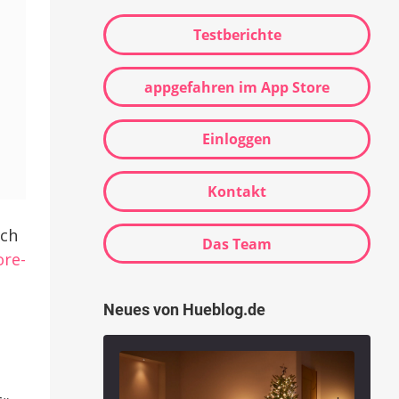
Testberichte
appgefahren im App Store
Einloggen
Kontakt
uch
Das Team
ore-
l
Neues von Hueblog.de
l