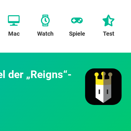
Mac
Watch
Spiele
Test
l der „Reigns“-