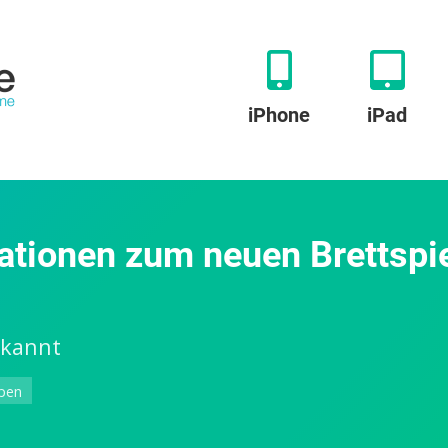
iPhone
iPad
ationen zum neuen Brettspie
ekannt
zu
ben
The
Council: