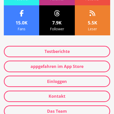
15.0K
7.9K
5.5K
Fans
Follower
Leser
Testberichte
appgefahren im App Store
Einloggen
Kontakt
Das Team