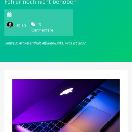
Fehler noch nicht behoben
13
Fabian
Kommentare
zu
App
Store,
Hinweis: Artikel enthält Affiliate-Links.
Was ist das?
Apple
Music
und
andere
Apple-
Dienste
ausgefallen