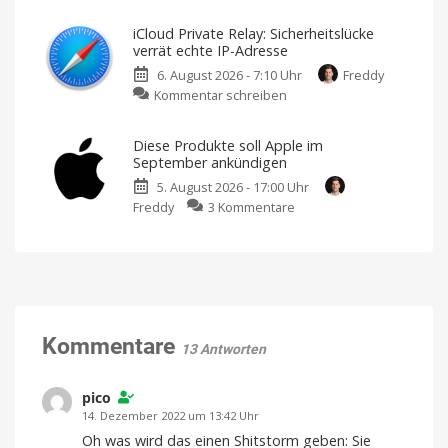
Chip-
Musikvideo
Modelle?
Knappheit:
„Kairo“
iCloud Private Relay: Sicherheitslücke
Werden
Ausschließlich
verrät echte IP-Adresse
mit
iPhone
dem
iPhone
6. August 2026 - 7:10 Uhr
Freddy
18
17
Pro
zu
Kommentar schreiben
Pro
Max
gedreht
iCloud
und
Private
iPhone
Diese Produkte soll Apple im
Relay:
Ultra
September ankündigen
Sicherheitslücke
rechtzeitig
5. August 2026 - 17:00 Uhr
verrät
fertig?
zu
Freddy
3 Kommentare
echte
Der
Zeitplan
Diese
IP-
ist
eng
Produkte
Adresse
getaktet
soll
Ein
Schutzschild
Apple
mit
Rissen
im
September
ankündigen
Kommentare
13 Antworten
Ein
spannender
Herbst
steht
pico
bevor
14. Dezember 2022 um 13:42 Uhr
Oh was wird das einen Shitstorm geben: Sie