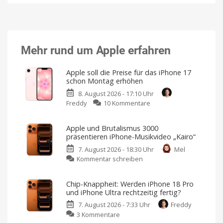
Mehr rund um Apple erfahren
Apple soll die Preise für das iPhone 17
schon Montag erhöhen
8. August 2026 - 17:10 Uhr
zu
Freddy
10 Kommentare
Apple
soll
Apple und Brutalismus 3000
die
präsentieren iPhone-Musikvideo „Kairo“
Preise
7. August 2026 - 18:30 Uhr
Mel
für
zu
Kommentar schreiben
das
Apple
iPhone
und
17
Chip-Knappheit: Werden iPhone 18 Pro
Brutalismus
schon
und iPhone Ultra rechtzeitig fertig?
3000
Montag
7. August 2026 - 7:33 Uhr
Freddy
präsentieren
erhöhen
zu
3 Kommentare
iPhone-
Für
alle