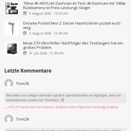
70mai 4K A810 Lite Dashcam im Test: 4K-Dashcam mit 1080p
Rückkamera ist Preis-Leistungs-Sieger
4. August 2026 - 13:10 Uhr
Dreame Pocket Neo 2: Dieser Haartrockner pustet euch
weg
3. August 2026 - 15:34 Uhr
Mova Z70 Ultra Roller: Nachfolger des Testsiegers hat ein
großes Problem
31. Juli 2026 - 11:30 Uhr
Letzte Kommentare
Toxic2k
Was wäre ein richtiger Kalender auf dem Sperrbildschirm ein Highlight, oder ein
automatisches stumm bei Terminen…🥰
→ iOS 27 macht die Uhr kleiner: Endlich mehr Platz fürs Hintergrundbild
Toxic2k
Sehe ich ganz genau so. Ein Gerät, was ich 10-12 Stunden pro Tag nutze, darf für