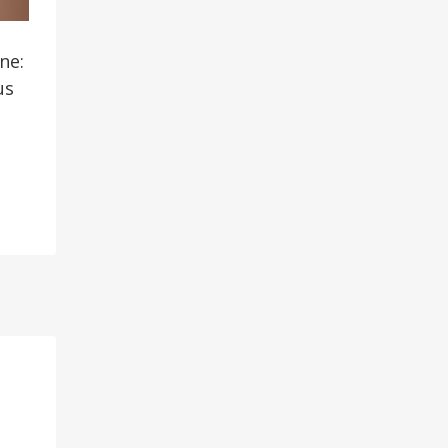
ne:
us