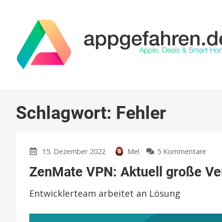
Schlagwort:
Fehler
zu
15. Dezember 2022
Mel
5 Kommentare
Zen
ZenMate VPN: Aktuell große V
VPN
Aktue
Entwicklerteam arbeitet an Lösung
gro
Verb
unte