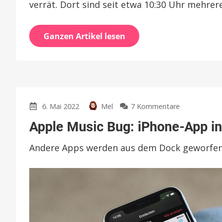
verrät. Dort sind seit etwa 10:30 Uhr mehrere
Ganzen Artikel lesen
zu
6. Mai 2022
Mel
7 Kommentare
Apple
Apple Music Bug: iPhone-App ins
Music
Bug:
Andere Apps werden aus dem Dock geworfe
iPhone-
App
installiert
sich
selbst
im
Dock