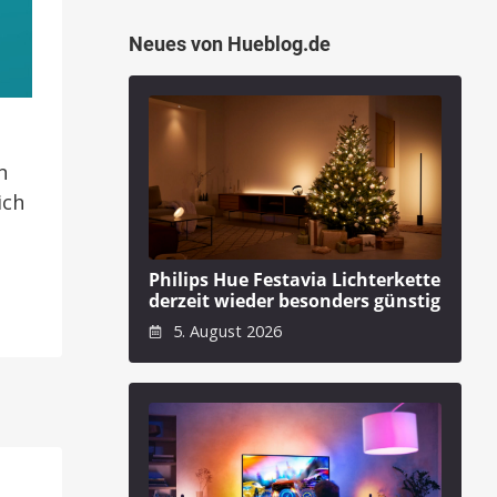
Neues von Hueblog.de
n
ich
Philips Hue Festavia Lichterkette
derzeit wieder besonders günstig
5. August 2026