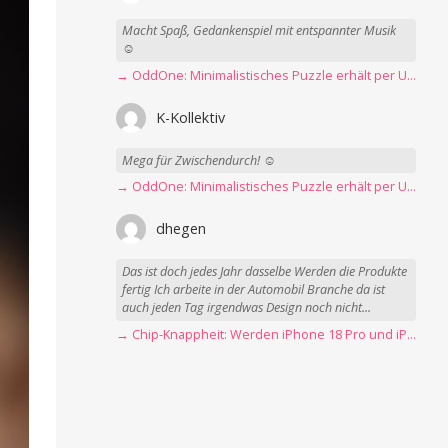
Macht Spaß, Gedankenspiel mit entspannter Musik
☺️
→ OddOne: Minimalistisches Puzzle erhält per Update 150 neue Level
K-Kollektiv
Mega für Zwischendurch! ☺️
→ OddOne: Minimalistisches Puzzle erhält per Update 150 neue Level
dhegen
Das ist doch jedes Jahr dasselbe Werden die Produkte
fertig Ich arbeite in der Automobil Branche da ist
auch jeden Tag irgendwas Design noch nicht...
→ Chip-Knappheit: Werden iPhone 18 Pro und iPhone Ultra rechtzeitig fertig?