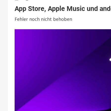
App
App Store, Apple Music und and
Store,
Apple
Fehler noch nicht behoben
Music
und
andere
Apple-
Dienste
ausgefallen