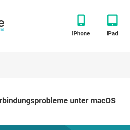
iPhone
iPad
Mate
erbindungsprobleme unter macOS
:
ll
ße
indungsprobleme
r