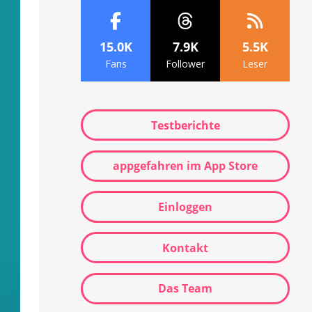
15.0K
7.9K
5.5K
Fans
Follower
Leser
Testberichte
appgefahren im App Store
Einloggen
Kontakt
Das Team