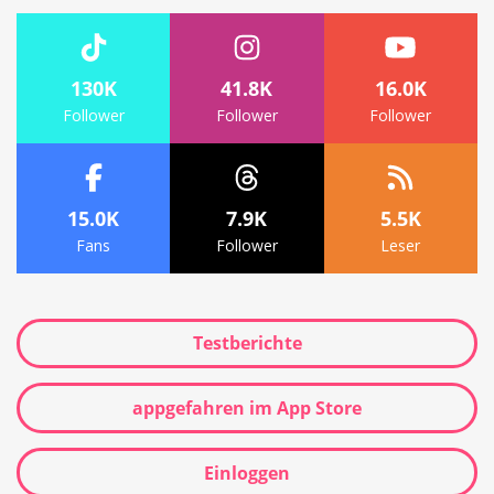
130K
41.8K
16.0K
Follower
Follower
Follower
15.0K
7.9K
5.5K
Fans
Follower
Leser
Testberichte
appgefahren im App Store
Einloggen