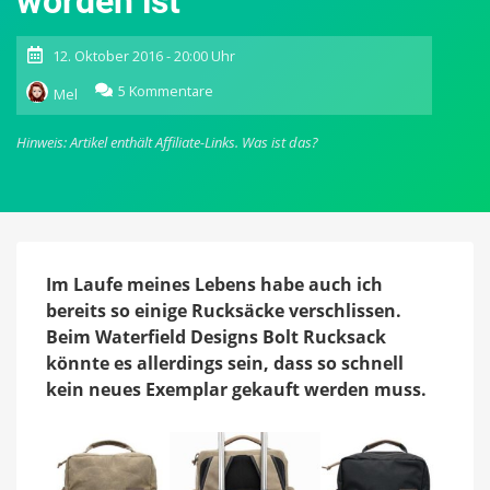
worden ist
12. Oktober 2016 - 20:00 Uhr
zu
5 Kommentare
Mel
Bolt
von
Hinweis: Artikel enthält Affiliate-Links.
Was ist das?
Waterfield
Designs:
Laptop-
Rucksack,
der
für
ein
Im Laufe meines Lebens habe auch ich
ganzes
bereits so einige Rucksäcke verschlissen.
Leben
Beim Waterfield Designs Bolt Rucksack
gemacht
könnte es allerdings sein, dass so schnell
worden
ist
kein neues Exemplar gekauft werden muss.