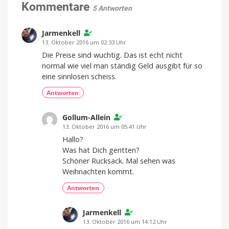
im
Kommentare
5 Antworten
3er-
Pack
günstiger
Jarmenkell
Kompatibel
13. Oktober 2016 um 02:33 Uhr
mit
eurer
Die Preise sind wuchtig. Das ist echt nicht
Fritz!Box
normal wie viel man ständig Geld ausgibt für so
eine sinnlosen scheiss.
Antworten
Gollum-Allein
13. Oktober 2016 um 05:41 Uhr
Hallo?
Was hat Dich geritten?
Schöner Rucksack. Mal sehen was
Weihnachten kommt.
Antworten
Jarmenkell
13. Oktober 2016 um 14:12 Uhr