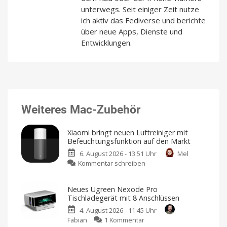
unterwegs. Seit einiger Zeit nutze
ich aktiv das Fediverse und berichte
über neue Apps, Dienste und
Entwicklungen.
Weiteres Mac-Zubehör
Xiaomi bringt neuen Luftreiniger mit
Befeuchtungsfunktion auf den Markt
6. August 2026 - 13:51 Uhr
Mel
zu
Kommentar schreiben
Xiaomi
bringt
Neues Ugreen Nexode Pro
neuen
Tischladegerät mit 8 Anschlüssen
Luftreiniger
4. August 2026 - 11:45 Uhr
mit
zu
Fabian
1 Kommentar
Befeuchtungsfunktion