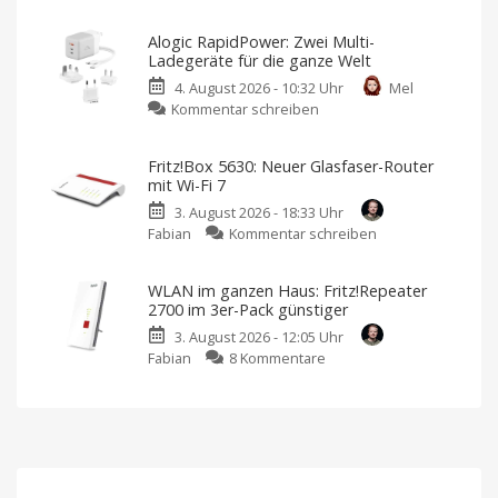
Neues
auf
Ugreen
den
Alogic RapidPower: Zwei Multi-
Nexode
Markt
Ladegeräte für die ganze Welt
Pro
Preis
und
4. August 2026 - 10:32 Uhr
Mel
Tischladegerät
Verfügbarkeit
noch
zu
Kommentar schreiben
mit
offen
Alogic
8
RapidPower:
Anschlüssen
Fritz!Box 5630: Neuer Glasfaser-Router
Zwei
Mein
mit Wi-Fi 7
Favorit
Multi-
ist
aktuell
3. August 2026 - 18:33 Uhr
Ladegeräte
noch
ein
zu
Fabian
Kommentar schreiben
für
anderer
Fritz!Box
die
5630:
ganze
WLAN im ganzen Haus: Fritz!Repeater
Neuer
Welt
2700 im 3er-Pack günstiger
Glasfaser-
Inklusive
austauschbarer
3. August 2026 - 12:05 Uhr
Router
Netzstecker
zu
Fabian
8 Kommentare
mit
WLAN
Wi-
im
Fi
ganzen
7
Haus:
Bis
zu
Fritz!Repeater
2.880
MBit/s
2700
Datenrate