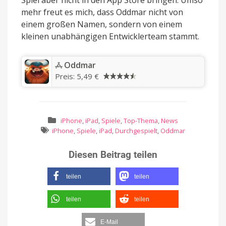
Spiel aber nicht in den App Store bringen. Umso
mehr freut es mich, dass Oddmar nicht von
einem großen Namen, sondern von einem
kleinen unabhängigen Entwicklerteam stammt.
‎Oddmar
Preis:
5,49 €
iPhone
,
iPad
,
Spiele
,
Top-Thema
,
News
iPhone
,
Spiele
,
iPad
,
Durchgespielt
,
Oddmar
Diesen Beitrag teilen
teilen
teilen
teilen
teilen
E-Mail