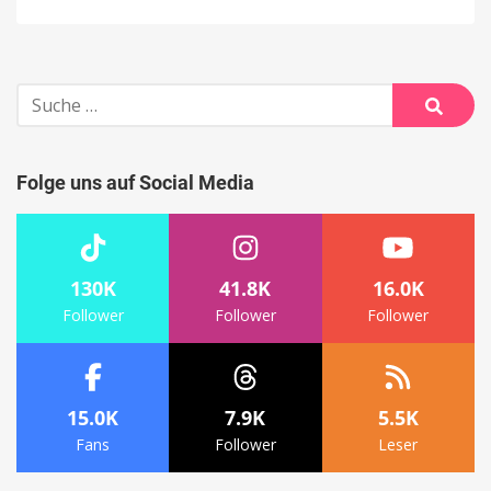
Suche
nach:
Suche
Folge uns auf Social Media
130K
41.8K
16.0K
Follower
Follower
Follower
15.0K
7.9K
5.5K
Fans
Follower
Leser