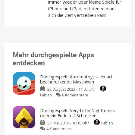
immer wieder über kleine Spiele für
iPhone und iPad, mit denen man
sich die Zeit vertreiben kann.
Mehr durchgespielte Apps
entdecken
Durchgespielt: Automatoys – einfach
beeindruckende Maschinen
23. August 2022 - 11:05 Uhr
zu
Fabian
8 Kommentare
Durchgespielt:
Automatoys
Durchgespielt: Very Little Nightmares
–
oder ein Ende mit Schrecken
einfach
31. Mai 2019 - 16:16 Uhr
Fabian
beeindruckende
zu
4 Kommentare
Maschinen
Durchgespielt:
Ich