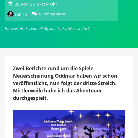
26. April 2018 - 9:14 Uhr
zu
4 Kommentare
Fabian
Durchgespielt:
Oddmar
Hinweis: Artikel enthält Affiliate-Links.
Was ist das?
oder
ein
kleiner
Held,
der
auch
Mario
Zwei Berichte rund um die Spiele-
heißen
Neuerscheinung Oddmar haben wir schon
könnte
veröffentlicht, nun folgt der dritte Streich.
Mittlerweile habe ich das Abenteuer
durchgespielt.