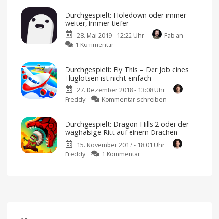
brauche
Very
dringend
Durchgespielt: Holedown oder immer
neue
Little
Level
weiter, immer tiefer
Nightmares
28. Mai 2019 - 12:22 Uhr
Fabian
oder
zu
1 Kommentar
ein
Durchgespielt:
Ende
Holedown
mit
Durchgespielt: Fly This – Der Job eines
oder
Schrecken
Fluglotsen ist nicht einfach
immer
Ein
wahrlich
27. Dezember 2018 - 13:08 Uhr
weiter,
gruseliges
Abenteuer
zu
Freddy
Kommentar schreiben
immer
Durchgespielt:
tiefer
Fly
Dieses
Arcade-
Durchgespielt: Dragon Hills 2 oder der
This
Spiel
waghalsige Ritt auf einem Drachen
hat
–
mich
fasziniert
15. November 2017 - 18:01 Uhr
Der
zu
Freddy
1 Kommentar
Job
Durchgespielt:
eines
Dragon
Fluglotsen
Hills
ist
2
nicht
oder
einfach
der
Kollisionen
unbedingt
waghalsige
vermeiden