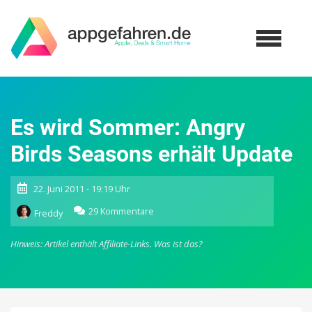
Es wird Sommer: Angry
Birds Seasons erhält Update
22. Juni 2011 - 19:19 Uhr
zu
29 Kommentare
Freddy
Es
wird
Hinweis: Artikel enthält Affiliate-Links.
Was ist das?
Sommer:
Angry
Birds
Seasons
erhält