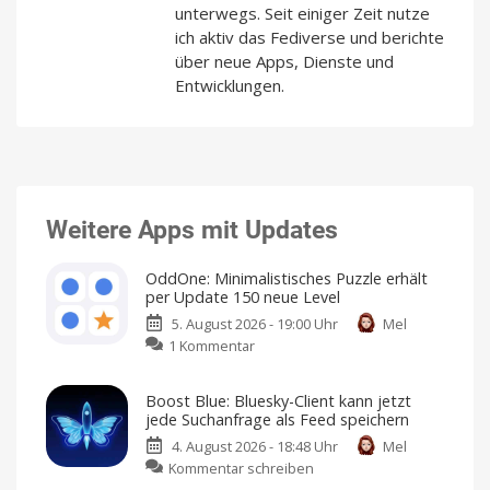
unterwegs. Seit einiger Zeit nutze
ich aktiv das Fediverse und berichte
über neue Apps, Dienste und
Entwicklungen.
Weitere Apps mit Updates
OddOne: Minimalistisches Puzzle erhält
per Update 150 neue Level
5. August 2026 - 19:00 Uhr
Mel
zu
1 Kommentar
OddOne:
Minimalistisches
Boost Blue: Bluesky-Client kann jetzt
Puzzle
jede Suchanfrage als Feed speichern
erhält
4. August 2026 - 18:48 Uhr
Mel
per
zu
Kommentar schreiben
Update
Boost