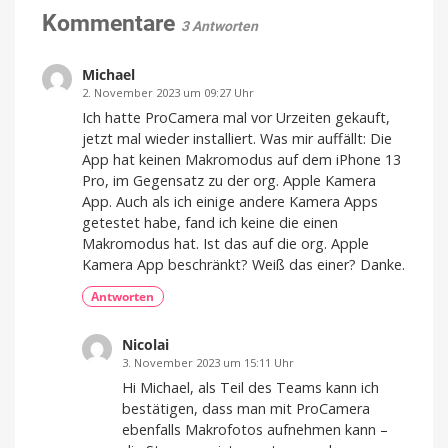
Vorschau
Kommentare
3 Antworten
für
Luftqualität
Michael
und
Pollen
2. November 2023 um 09:27 Uhr
Version
Ich hatte ProCamera mal vor Urzeiten gekauft,
3.1.8
jetzt
jetzt mal wieder installiert. Was mir auffällt: Die
im
App
App hat keinen Makromodus auf dem iPhone 13
Store
laden
Pro, im Gegensatz zu der org. Apple Kamera
App. Auch als ich einige andere Kamera Apps
getestet habe, fand ich keine die einen
Makromodus hat. Ist das auf die org. Apple
Kamera App beschränkt? Weiß das einer? Danke.
Antworten
Nicolai
3. November 2023 um 15:11 Uhr
Hi Michael, als Teil des Teams kann ich
bestätigen, dass man mit ProCamera
ebenfalls Makrofotos aufnehmen kann –