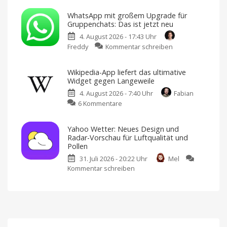
150
Blue:
neue
WhatsApp mit großem Upgrade für
Bluesky-
Level
Gruppenchats: Das ist jetzt neu
Client
Weitere
Sprachen
4. August 2026 - 17:43 Uhr
kann
und
erstes
zu
Freddy
Kommentar schreiben
jetzt
In-
App-
WhatsApp
jede
Event
hinzugefügt
mit
Suchanfrage
Wikipedia-App liefert das ultimative
großem
als
Widget gegen Langeweile
Upgrade
Feed
4. August 2026 - 7:40 Uhr
Fabian
für
speichern
zu
6 Kommentare
Gruppenchats:
Version
3.22.0
Wikipedia-
Das
im
App
App
ist
Store
Yahoo Wetter: Neues Design und
laden
liefert
jetzt
Radar-Vorschau für Luftqualität und
das
neu
Pollen
ultimative
Bessere
Abstimmungen,
31. Juli 2026 - 20:22 Uhr
Mel
Widget
@alle
und
Kommentar schreiben
zu
gegen
mehr
Yahoo
Langeweile
Wetter:
Neues
Update
Neues
für
iOS
Design
und
Radar-