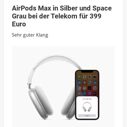
AirPods
Max
AirPods Max in Silber und Space
in
Grau bei der Telekom für 399
Silber
und
Euro
Space
Grau
Sehr guter Klang
bei
der
Telekom
für
399
Euro