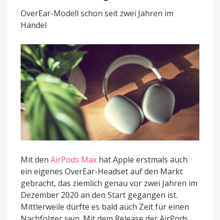
über
Funktionen
OverEar-Modell schon seit zwei Jahren im
und
Handel
Veröffentlichungsdatum
bekannt
Mit den
AirPods Max
hat Apple erstmals auch
ein eigenes OverEar-Headset auf den Markt
gebracht, das ziemlich genau vor zwei Jahren im
Dezember 2020 an den Start gegangen ist.
Mittlerweile dürfte es bald auch Zeit für einen
Nachfolger sein. Mit dem Release der AirPods