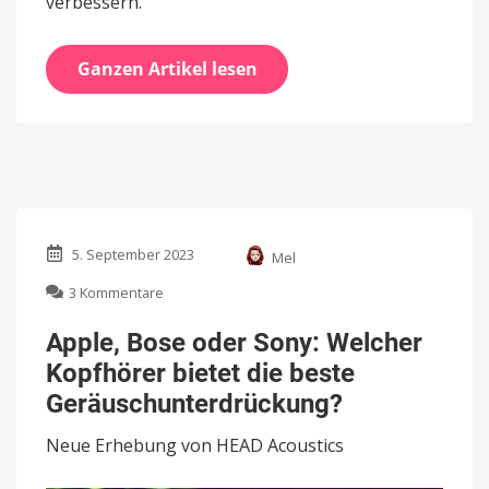
verbessern.
Ganzen Artikel lesen
5. September 2023
Mel
zu
3 Kommentare
Apple,
Bose
Apple, Bose oder Sony: Welcher
oder
Kopfhörer bietet die beste
Sony:
Welcher
Geräuschunterdrückung?
Kopfhörer
bietet
Neue Erhebung von HEAD Acoustics
die
beste