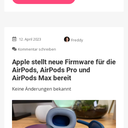
12. April 2023
Freddy
zu
Kommentar schreiben
Apple
stellt
Apple stellt neue Firmware für die
neue
AirPods, AirPods Pro und
Firmware
für
AirPods Max bereit
die
AirPods,
Keine Änderungen bekannt
AirPods
Pro
und
AirPods
Max
bereit