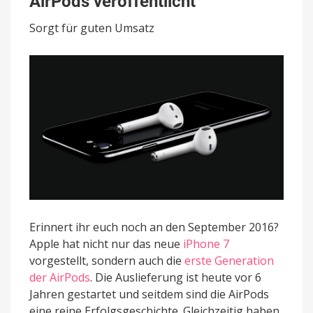
AirPods veröffentlicht
hat
Apple
Sorgt für guten Umsatz
die
ersten
AirPods
veröffentlicht
Erinnert ihr euch noch an den September 2016?
Apple hat nicht nur das neue
iPhone 7
vorgestellt, sondern auch die
erste Generation
der AirPods
. Die Auslieferung ist heute vor 6
Jahren gestartet und seitdem sind die AirPods
eine reine Erfolgsgeschichte. Gleichzeitig haben