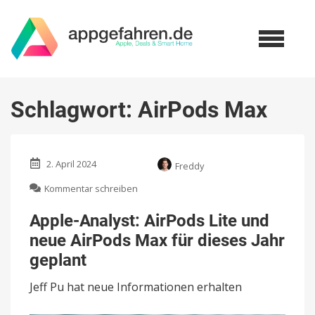
Schlagwort:
AirPods Max
2. April 2024
Freddy
zu
Kommentar schreiben
Apple-
Analyst:
Apple-Analyst: AirPods Lite und
AirPods
neue AirPods Max für dieses Jahr
Lite
und
geplant
neue
AirPods
Jeff Pu hat neue Informationen erhalten
Max
für