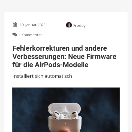
19. Januar 2023
Freddy
zu
1 Kommentar
Fehlerkorrekturen
und
Fehlerkorrekturen und andere
andere
Verbesserungen: Neue Firmware
Verbesserungen:
Neue
für die AirPods-Modelle
Firmware
für
Installiert sich automatisch
die
AirPods-
Modelle