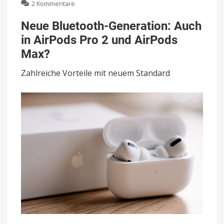
zu
2 Kommentare
Neue
Bluetooth-
Neue Bluetooth-Generation: Auch
Generation:
in AirPods Pro 2 und AirPods
Auch
in
Max?
AirPods
Pro
Zahlreiche Vorteile mit neuem Standard
2
und
AirPods
Max?