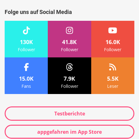
Folge uns auf Social Media
130K
41.8K
16.0K
Follower
Follower
Follower
15.0K
7.9K
5.5K
Fans
Follower
Leser
Testberichte
appgefahren im App Store