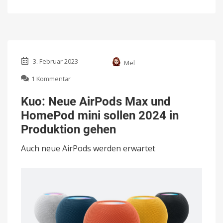
3. Februar 2023
Mel
zu
1 Kommentar
Kuo:
Neue
Kuo: Neue AirPods Max und
AirPods
HomePod mini sollen 2024 in
Max
und
Produktion gehen
HomePod
mini
Auch neue AirPods werden erwartet
sollen
2024
in
Produktion
gehen