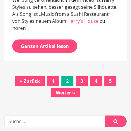
Werbung veröffentlicht. In dem Video ist Harry
Styles zu sehen, besser gesagt seine Silhouette.
Als Song ist „Music from a Sushi Restaurant“
von Styles neuem Album
Harry’s House
zu
hören.
Ganzen Artikel lesen
« Zurück
1
2
3
4
5
Beitrags-
Weiter »
Navigation
Suche
nach:
Suche