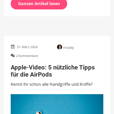
Ganzen Artikel lesen
31. März 2024
Freddy
zu
2 Kommentare
Apple-
Video:
Apple-Video: 5 nützliche Tipps
5
für die AirPods
nützliche
Tipps
Kennt ihr schon alle Handgriffe und Kniffe?
für
die
AirPods