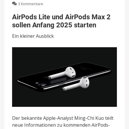
zu
3 Kommentare
AirPods
Lite
AirPods Lite und AirPods Max 2
und
sollen Anfang 2025 starten
AirPods
Max
Ein kleiner Ausblick
2
sollen
Anfang
2025
starten
Der bekannte Apple-Analyst Ming-Chi Kuo teilt
neue Informationen zu kommenden AirPods-