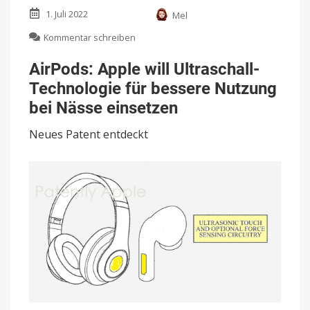
1. Juli 2022
Mel
zu
Kommentar schreiben
AirPods:
Apple
AirPods: Apple will Ultraschall-
will
Technologie für bessere Nutzung
Ultraschall-
Technologie
bei Nässe einsetzen
für
bessere
Neues Patent entdeckt
Nutzung
bei
Nässe
einsetzen