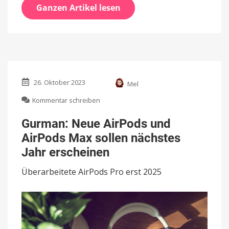
Ganzen Artikel lesen
26. Oktober 2023
Mel
zu
Kommentar schreiben
Gurman:
Neue
Gurman: Neue AirPods und
AirPods
AirPods Max sollen nächstes
und
AirPods
Jahr erscheinen
Max
sollen
Überarbeitete AirPods Pro erst 2025
nächstes
Jahr
erscheinen