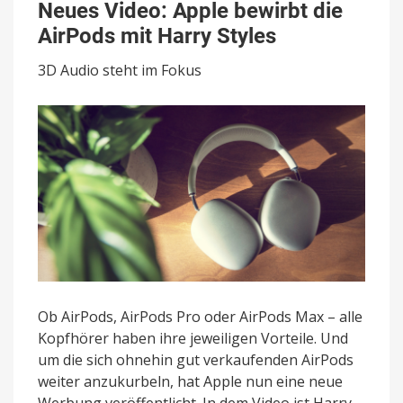
Video:
Neues Video: Apple bewirbt die
Apple
AirPods mit Harry Styles
bewirbt
die
3D Audio steht im Fokus
AirPods
mit
Harry
Styles
Ob AirPods, AirPods Pro oder AirPods Max – alle
Kopfhörer haben ihre jeweiligen Vorteile. Und
um die sich ohnehin gut verkaufenden AirPods
weiter anzukurbeln, hat Apple nun eine neue