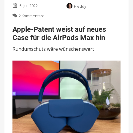
5. Juli 2022
Freddy
zu
2 Kommentare
Apple-
Patent
Apple-Patent weist auf neues
weist
Case für die AirPods Max hin
auf
neues
Rundumschutz wäre wünschenswert
Case
für
die
AirPods
Max
hin