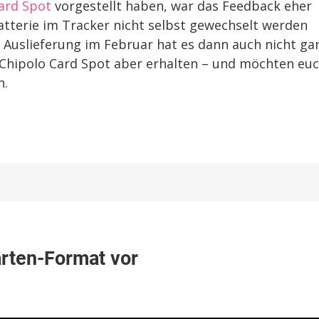
ard Spot
vorgestellt haben, war das Feedback eher
Batterie im Tracker nicht selbst gewechselt werden
er Auslieferung im Februar hat es dann auch nicht ga
 Chipolo Card Spot aber erhalten – und möchten eu
n.
lo
arten-Format vor
g
tkarten-
at