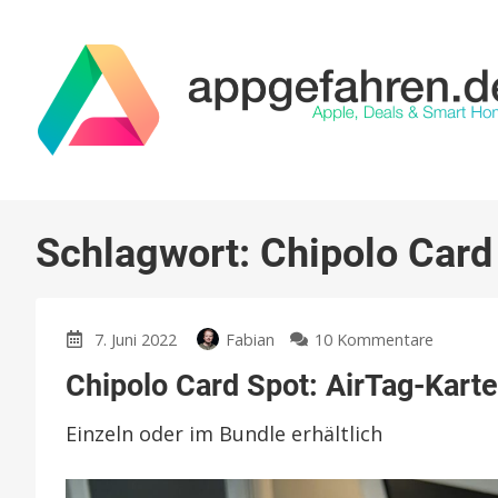
Schlagwort:
Chipolo Card
zu
7. Juni 2022
Fabian
10 Kommentare
Chipolo
Chipolo Card Spot: AirTag-Kart
Card
Spot:
Einzeln oder im Bundle erhältlich
AirTag-
Karte
jetzt