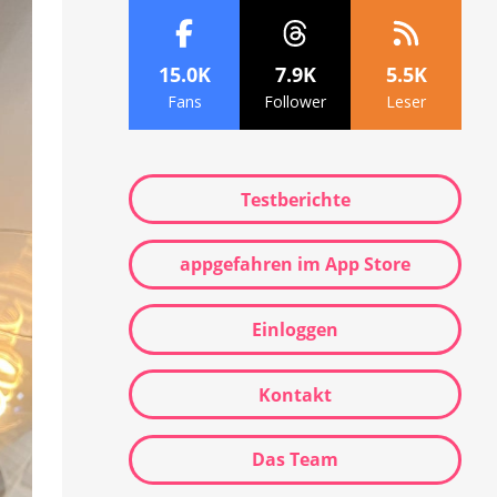
15.0K
7.9K
5.5K
Fans
Follower
Leser
Testberichte
appgefahren im App Store
Einloggen
Kontakt
Das Team