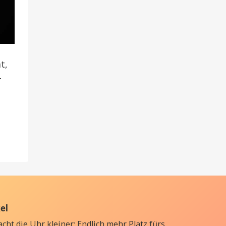
t,
-
kel
cht die Uhr kleiner: Endlich mehr Platz fürs