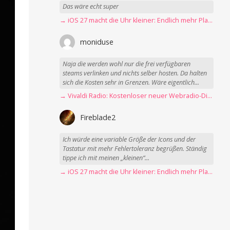
Das wäre echt super
→ iOS 27 macht die Uhr kleiner: Endlich mehr Platz fürs Hintergrundbild
moniduse
Naja die werden wohl nur die frei verfügbaren
steams verlinken und nichts selber hosten. Da halten
sich die Kosten sehr in Grenzen. Wäre eigentlich...
→ Vivaldi Radio: Kostenloser neuer Webradio-Dienst mit Fokus auf Datenschutz
Fireblade2
Ich würde eine variable Größe der Icons und der
Tastatur mit mehr Fehlertoleranz begrüßen. Ständig
tippe ich mit meinen „kleinen“...
→ iOS 27 macht die Uhr kleiner: Endlich mehr Platz fürs Hintergrundbild