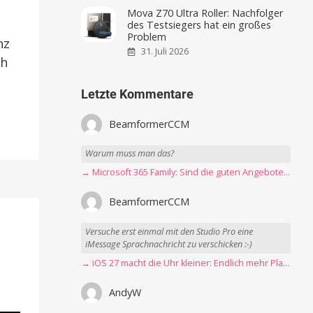
Mova Z70 Ultra Roller: Nachfolger
des Testsiegers hat ein großes
Problem
nz
31. Juli 2026
ch
Letzte Kommentare
BeamformerCCM
Warum muss man das?
→ Microsoft 365 Family: Sind die guten Angebote vorbei?
BeamformerCCM
Versuche erst einmal mit den Studio Pro eine
iMessage Sprachnachricht zu verschicken :-)
→ iOS 27 macht die Uhr kleiner: Endlich mehr Platz fürs Hintergrundbild
AndyW