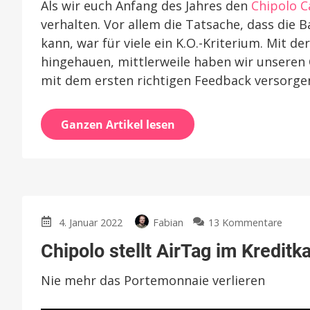
Als wir euch Anfang des Jahres den
Chipolo C
verhalten. Vor allem die Tatsache, dass die 
kann, war für viele ein K.O.-Kriterium. Mit d
hingehauen, mittlerweile haben wir unseren
mit dem ersten richtigen Feedback versorge
Ganzen Artikel lesen
zu
4. Januar 2022
Fabian
13 Kommentare
Chipo
Chipolo stellt AirTag im Kreditk
stellt
AirTa
Nie mehr das Portemonnaie verlieren
im
Kredi
Form