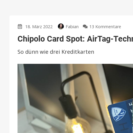
zu
18. März 2022
Fabian
13 Kommentare
Chipo
Chipolo Card Spot: AirTag-Tech
Card
Spot:
So dünn wie drei Kreditkarten
AirTa
Techn
ab
sofor
in
mein
Porte