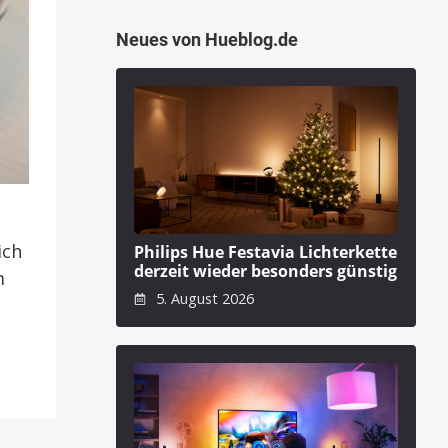
Neues von Hueblog.de
ich
Philips Hue Festavia Lichterkette
derzeit wieder besonders günstig
m
5. August 2026