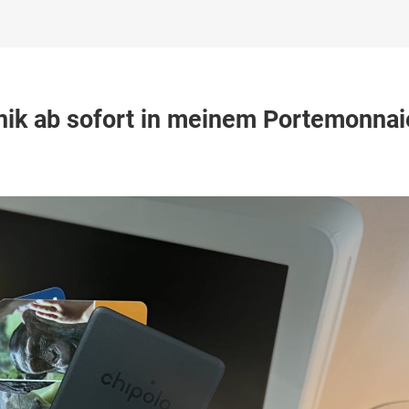
lo
nik ab sofort in meinem Portemonnai
g-
ik
t
em
monnaie