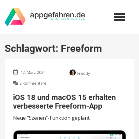
Schlagwort:
Freeform
12. März 2024
Freddy
zu
3 Kommentare
iOS
18
iOS 18 und macOS 15 erhalten
und
verbesserte Freeform-App
macOS
15
Neue "Szenen"-Funktion geplant
erhalten
verbesserte
Freeform-
App