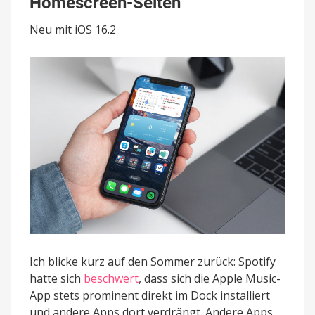
Homescreen-Seiten
installiert
sich
Neu mit iOS 16.2
prominent
auf
den
ersten
Homescreen-
Seiten
Ich blicke kurz auf den Sommer zurück: Spotify
hatte sich
beschwert
, dass sich die Apple Music-
App stets prominent direkt im Dock installiert
und andere Apps dort verdrängt. Andere Apps