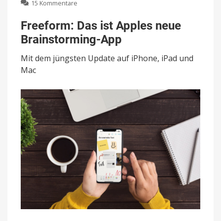
zu
15 Kommentare
Freeform:
Das
Freeform: Das ist Apples neue
ist
Brainstorming-App
Apples
neue
Mit dem jüngsten Update auf iPhone, iPad und
Brainstorming-
App
Mac