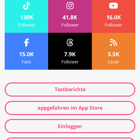
130K
41.8K
16.0K
Follower
Follower
Follower
15.0K
7.9K
5.5K
Fans
Follower
Leser
Testberichte
appgefahren im App Store
Einloggen