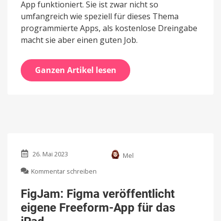
App funktioniert. Sie ist zwar nicht so
umfangreich wie speziell für dieses Thema
programmierte Apps, als kostenlose Dreingabe
macht sie aber einen guten Job.
Ganzen Artikel lesen
26. Mai 2023
Mel
zu
Kommentar schreiben
FigJam:
Figma
FigJam: Figma veröffentlicht
veröffentlicht
eigene Freeform-App für das
eigene
Freeform-