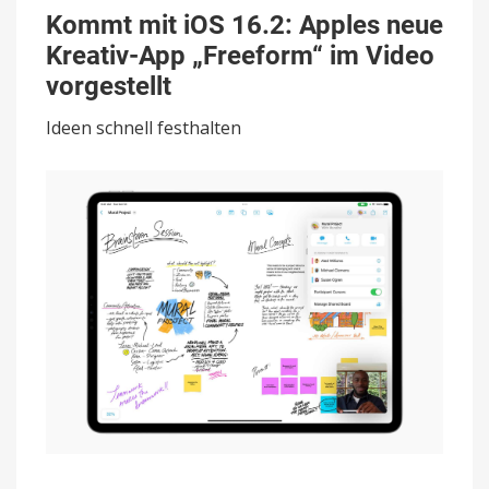
mit
Kommt mit iOS 16.2: Apples neue
iOS
Kreativ-App „Freeform“ im Video
16.2:
Apples
vorgestellt
neue
Kreativ-
Ideen schnell festhalten
App
„Freeform“
im
Video
vorgestellt