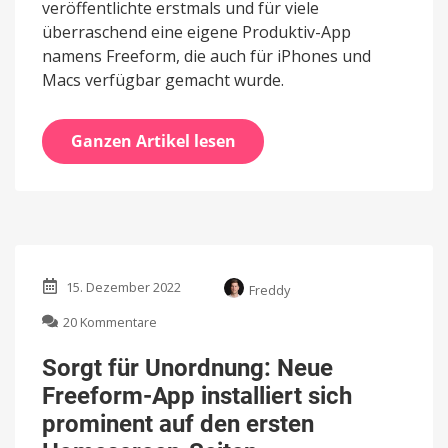
veröffentlichte erstmals und für viele
überraschend eine eigene Produktiv-App
namens Freeform, die auch für iPhones und
Macs verfügbar gemacht wurde.
Ganzen Artikel lesen
15. Dezember 2022
Freddy
zu
20 Kommentare
Sorgt
für
Sorgt für Unordnung: Neue
Unordnung:
Freeform-App installiert sich
Neue
Freeform-
prominent auf den ersten
App