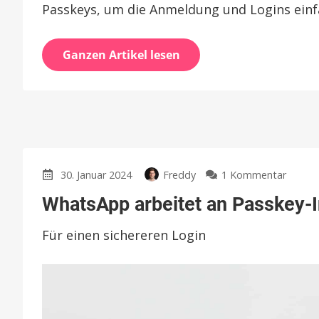
Passkeys, um die Anmeldung und Logins einf
Ganzen Artikel lesen
zu
30. Januar 2024
Freddy
1 Kommentar
Whats
WhatsApp arbeitet an Passkey-I
arbeit
an
Für einen sichereren Login
Passke
Integr
auf
dem
iPhone