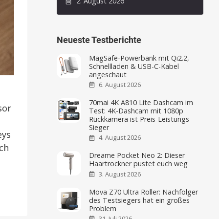
2. August 2026
Neueste Testberichte
MagSafe-Powerbank mit Qi2.2,
Schnellladen & USB-C-Kabel
angeschaut
6. August 2026
70mai 4K A810 Lite Dashcam im
sor
Test: 4K-Dashcam mit 1080p
Rückkamera ist Preis-Leistungs-
Sieger
eys
4. August 2026
ch
Dreame Pocket Neo 2: Dieser
Haartrockner pustet euch weg
3. August 2026
Mova Z70 Ultra Roller: Nachfolger
des Testsiegers hat ein großes
Problem
31. Juli 2026