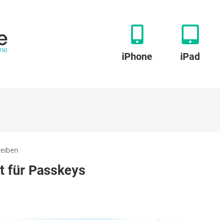
iPhone
iPad
zu
eiben
Telegram:
t für Passkeys
Update
bringt
Support
für
Passkeys