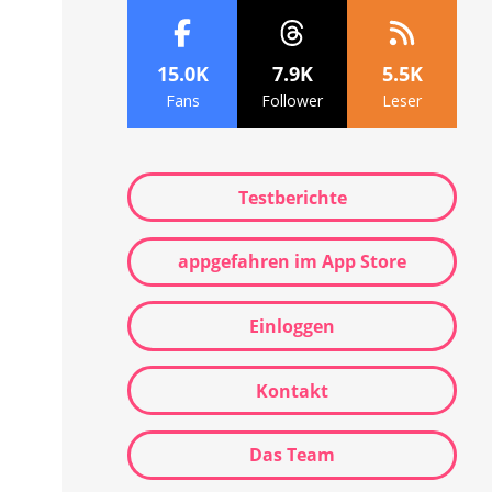
15.0K
7.9K
5.5K
Fans
Follower
Leser
Testberichte
appgefahren im App Store
Einloggen
Kontakt
Das Team