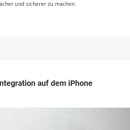
acher und sicherer zu machen.
App
ntegration auf dem iPhone
et
y-
ation