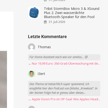
Tribit StormBox Micro 3 & XSound
Plus 2: Zwei wasserdichte
Bluetooth-Speaker für den Pool
31. Juli 2026
Letzte Kommentare
Thomas
Für Home Assistant nach wie vor sinnlos... 😢
→ Nur 19,99 Euro: 360-Grad-Überwachung mit der Blink Mini Pan-Tilt Kamera
I3ert
Das Thema ist tatsächlich super spannend, ich
empfehle hier den Podcast von felixba „Krewkast“. In
der letzten Folge hat er genau über dieses...
→ Apple Vision Pro im OP-Saal: Wie Apples Headset Operationen beschleunigt