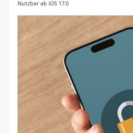
Nutzbar ab iOS 17.0
s
m
P
S
u
i