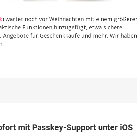
k
) wartet noch vor Weihnachten mit einem größere
aktische Funktionen hinzugefügt, etwa sichere
, Angebote für Geschenkkäufe und mehr. Wir haben
n.
u
oogle
fort mit Passkey-Support unter iOS
asswortmanager:
b