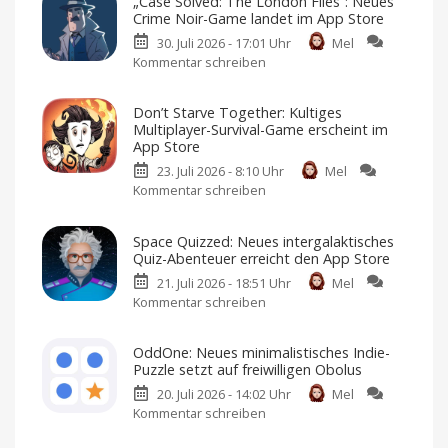
„Case Solved: The London Files“: Neues
Crime Noir-Game landet im App Store
30. Juli 2026 - 17:01 Uhr
Mel
Kommentar schreiben
zu
„Case
Solved:
Don’t Starve Together: Kultiges
The
Multiplayer-Survival-Game erscheint im
London
App Store
Files“:
23. Juli 2026 - 8:10 Uhr
Mel
Neues
Kommentar schreiben
zu
Crime
Don’t
Noir-
Starve
Game
Space Quizzed: Neues intergalaktisches
Together:
landet
Quiz-Abenteuer erreicht den App Store
Kultiges
im
21. Juli 2026 - 18:51 Uhr
Mel
Multiplayer-
App
Kommentar schreiben
zu
Survival-
Store
Space
Game
Premium-
Spiel
Quizzed:
erscheint
mit
OddOne: Neues minimalistisches Indie-
Einmalkauf
Neues
im
Puzzle setzt auf freiwilligen Obolus
intergalaktisches
App
20. Juli 2026 - 14:02 Uhr
Mel
Quiz-
Store
Kommentar schreiben
zu
Abenteuer
Ich
habe
OddOne:
erreicht
es
bereits