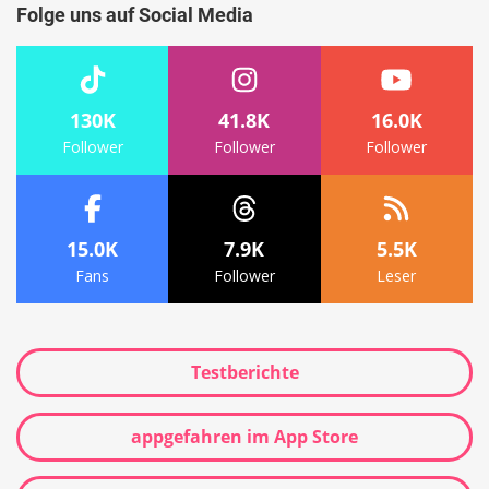
Folge uns auf Social Media
130K
41.8K
16.0K
Follower
Follower
Follower
15.0K
7.9K
5.5K
Fans
Follower
Leser
Testberichte
appgefahren im App Store