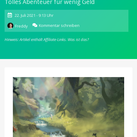
Tolles Abenteuer für wenig Geld
22. Juli 2021 - 9:13 Uhr
zu
Kommentar schreiben
Freddy
The
Wanderer:
Hinweis: Artikel enthält Affiliate-Links.
Was ist das?
Schönes
ARTE-
Spiel
kostet
erstmals
nur
1,09
Euro