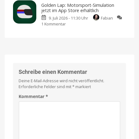
Neues
den
angespielt
Golden Lap: Motorsport-Simulation
minimalistisches
App
jetzt im App Store erhältlich
Indie-
Store
9. Juli 2026 - 11:30 Uhr
Fabian
Puzzle
Kostenlos
anspielen
1 Kommentar
zu
setzt
und
per
Golden
auf
Einmalkauf
freischalten
Lap:
freiwilligen
Motorsport-
Obolus
Simulation
Spielbar
auf
jetzt
iPhones
und
im
iPads
App
Store
Schreibe einen Kommentar
erhältlich
Deine E-Mail-Adresse wird nicht veröffentlicht.
Kostenlos
anspielen
Erforderliche Felder sind mit
*
markiert
Kommentar
*