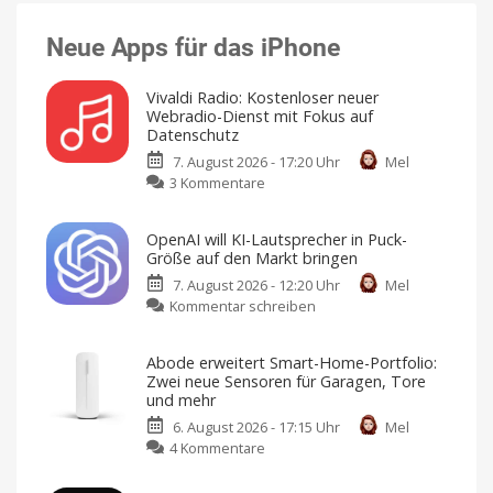
Neue Apps für das iPhone
Vivaldi Radio: Kostenloser neuer
Webradio-Dienst mit Fokus auf
Datenschutz
7. August 2026 - 17:20 Uhr
Mel
zu
3 Kommentare
Vivaldi
Radio:
OpenAI will KI-Lautsprecher in Puck-
Kostenloser
Größe auf den Markt bringen
neuer
7. August 2026 - 12:20 Uhr
Mel
Webradio-
zu
Kommentar schreiben
Dienst
OpenAI
mit
will
Fokus
Abode erweitert Smart-Home-Portfolio:
KI-
auf
Zwei neue Sensoren für Garagen, Tore
Lautsprecher
Datenschutz
und mehr
in
Keine
Werbung,
6. August 2026 - 17:15 Uhr
Mel
Puck-
keine
Pop-
zu
4 Kommentare
Größe
Ups,
kein
Abode
auf
Tracking
erweitert