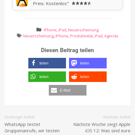
+
Preis:
Kostenlos
iPhone
,
iPad
,
Neuerscheinung
Neuerscheinung
,
iPhone
,
Produktivität
,
iPad
,
Agenda
Diesen Beitrag teilen
teilen
teilen
teilen
teilen
E-Mail
Vorheriger Artikel
Nächster Artikel
WhatsApp testet
Nächste Woche zeigt Apple
Gruppenanrufe, wir testen
iOS 12: Was sind eure