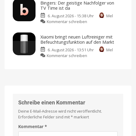
den
Bingers: Der geistige Nachfolger von
Smart-
Markt
TV Time ist da
Home-
bringen
6. August 2026 - 15:38 Uhr
Mel
Portfolio:
Design
von
zu
Kommentar schreiben
Zwei
Jony
Ive
Bingers:
neue
Der
Sensoren
Xiaomi bringt neuen Luftreiniger mit
geistige
für
Befeuchtungsfunktion auf den Markt
Nachfolger
Garagen,
6. August 2026 - 13:51 Uhr
Mel
von
Tore
zu
Kommentar schreiben
TV
und
Xiaomi
Time
mehr
bringt
ist
Kompatibel
mit
neuen
da
Apple
Home
Luftreiniger
Mehr
als
mit
nur
eine
Befeuchtungsfunktion
Watchlist
auf
den
Schreibe einen Kommentar
Markt
Deine E-Mail-Adresse wird nicht veröffentlicht.
Preis
und
Erforderliche Felder sind mit
*
markiert
Verfügbarkeit
noch
offen
Kommentar
*