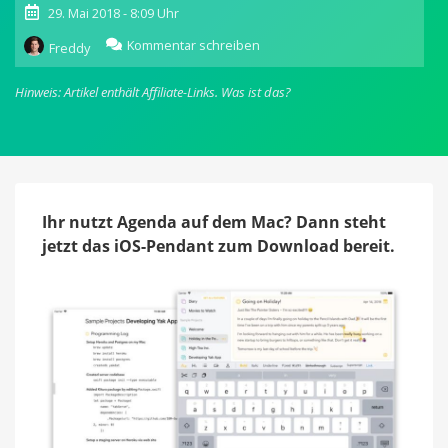
29. Mai 2018 - 8:09 Uhr
zu
Kommentar schreiben
Freddy
Vom
Mac
Hinweis: Artikel enthält Affiliate-Links.
Was ist das?
bekannte
Notiz-
App
„Agenda“
jetzt
für
iOS
Ihr nutzt Agenda auf dem Mac? Dann steht
erhältlich
jetzt das iOS-Pendant zum Download bereit.