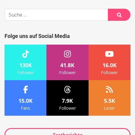
Suche
nach:
Suche
Folge uns auf Social Media
130K
41.8K
16.0K
Follower
Follower
Follower
15.0K
7.9K
5.5K
Fans
Follower
Leser
Testberichte