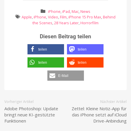
iPhone
,
iPad
,
Mac
,
News
Apple
,
iPhone
,
Video
,
Film
,
iPhone 15 Pro Max
,
Behind
the Scenes
,
28 Years Later
,
Horrorfilm
Diesen Beitrag teilen
teilen
teilen
teilen
teilen
E-Mail
Vorheriger Artikel
Nächster Artikel
Adobe Photoshop: Update
Zettel: Kleine Notiz-App für
bringt neue KI-gestützte
das iPhone setzt auf iCloud
Funktionen
Drive-Anbindung