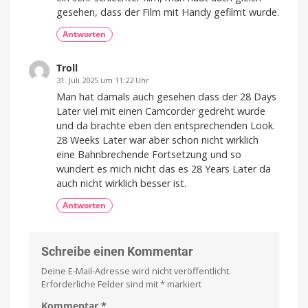
voran
gesehen, dass der Film mit Handy gefilmt wurde.
Die
SciFi-
Serie
Antworten
kehrt
am
3.
Juli
Troll
zurück
31. Juli 2025 um 11:22 Uhr
Man hat damals auch gesehen dass der 28 Days
Later viel mit einen Camcorder gedreht wurde
und da brachte eben den entsprechenden Look.
28 Weeks Later war aber schon nicht wirklich
eine Bahnbrechende Fortsetzung und so
wundert es mich nicht das es 28 Years Later da
auch nicht wirklich besser ist.
Antworten
Schreibe einen Kommentar
Deine E-Mail-Adresse wird nicht veröffentlicht.
Erforderliche Felder sind mit
*
markiert
Kommentar
*