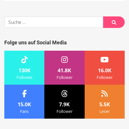
Suche
nach:
Suche
Folge uns auf Social Media
130K
41.8K
16.0K
Follower
Follower
Follower
15.0K
7.9K
5.5K
Fans
Follower
Leser