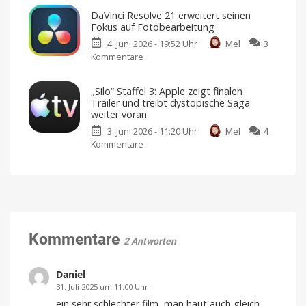
Apple
deutschen
DaVinci Resolve 21 erweitert seinen
Watch
Markt
Fokus auf Fotobearbeitung
bei
fort
4. Juni 2026 - 19:52 Uhr
Mel
3
der
Netflix
und
Kommentare
zu
World
Amazon
Prime
DaVinci
Surf
Video
bleiben
Resolve
League
an
„Silo“ Staffel 3: Apple zeigt finalen
der
21
im
Spitze
Trailer und treibt dystopische Saga
erweitert
Einsatz
weiter voran
seinen
Ein
unverzichtbarer
3. Juni 2026 - 11:20 Uhr
Mel
4
Fokus
Begleiter
Kommentare
zu
auf
„Silo“
Fotobearbeitung
Staffel
Ein
neuer
3:
Workspace
für
Apple
Einzelbilder
zeigt
finalen
Trailer
Kommentare
2 Antworten
und
treibt
Daniel
dystopische
Saga
31. Juli 2025 um 11:00 Uhr
weiter
ein sehr schlechter film, man haut auch gleich