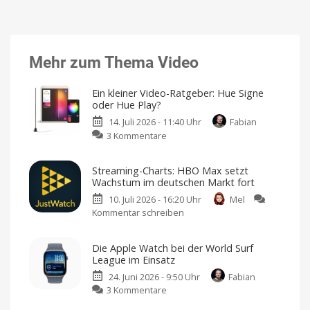
Mehr zum Thema Video
Ein kleiner Video-Ratgeber: Hue Signe
oder Hue Play?
14. Juli 2026 - 11:40 Uhr
Fabian
zu
3 Kommentare
Ein
kleiner
Streaming-Charts: HBO Max setzt
Video-
Wachstum im deutschen Markt fort
Ratgeber:
10. Juli 2026 - 16:20 Uhr
Mel
Hue
Kommentar schreiben
zu
Signe
Streaming-
oder
Charts:
Hue
Die Apple Watch bei der World Surf
HBO
Play?
League im Einsatz
Max
Tisch-
und
24. Juni 2026 - 9:50 Uhr
Fabian
setzt
Stehleuchten
von
zu
3 Kommentare
Wachstum
Philips
Hue
Die
im