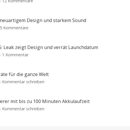
zu
12 Kommentare
Above:
Neue
Wander-
t neuartigem Design und starkem Sound
App
zu
5 Kommentare
hilft
CMF
bei
Clip
Planung,
Pro:
: Leak zeigt Design und verrät Launchdatum
Orientierung
Open-
zu
1 Kommentar
und
Ear-
Sennheiser
Erinnerungen
Kopfhörer
Momentum
Fairer
mit
Einmalkauf
True
für
äte für die ganze Welt
neuartigem
unbegrenzte
Wireless
Wanderungen
zu
Kommentar schreiben
Design
5:
Alogic
und
Leak
RapidPower:
starkem
zeigt
Zwei
Sound
erer mit bis zu 100 Minuten Akkulaufzeit
Design
Multi-
Klare
zu
Kommentar schreiben
und
Gespräche
Ladegeräte
dank
Laifen
verrät
VPU-
für
gestützter
P3:
Launchdatum
Clear
die
Voice
Neuer
Stabiler
Technology
Preis