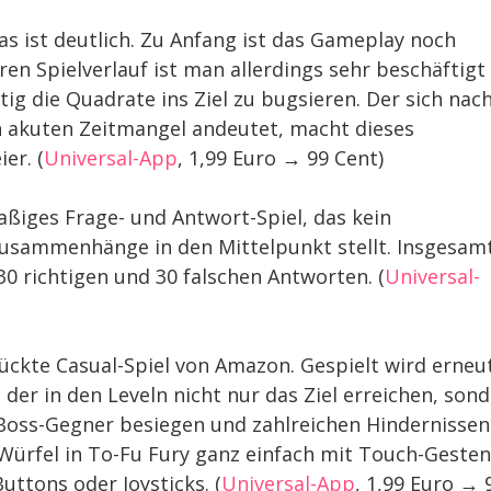
s ist deutlich. Zu Anfang ist das Gameplay noch
en Spielverlauf ist man allerdings sehr beschäftigt
ig die Quadrate ins Ziel zu bugsieren. Der sich nac
en akuten Zeitmangel andeutet, macht dieses
er. (
Universal-App
, 1,99 Euro → 99 Cent)
spaßiges Frage- und Antwort-Spiel, das kein
Zusammenhänge in den Mittelpunkt stellt. Insgesam
30 richtigen und 30 falschen Antworten. (
Universal-
rückte Casual-Spiel von Amazon. Gespielt wird erneu
 der in den Leveln nicht nur das Ziel erreichen, son
Boss-Gegner besiegen und zahlreichen Hindernissen
Würfel in To-Fu Fury ganz einfach mit Touch-Gesten
uttons oder Joysticks. (
Universal-App
, 1,99 Euro → 