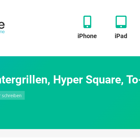
iPhone
iPad
ergrillen, Hyper Square, To
zu
schreiben
App-
Angebote:
Weber
Wintergrillen,
Hyper
Square,