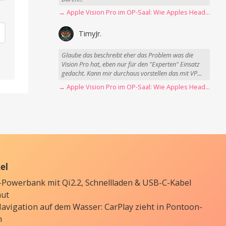
→ Apple Vision Pro im OP-Saal: Wie Apples Headset Operationen beschleunigt
TimyJr.
Glaube das beschreibt eher das Problem was die
Vision Pro hat, eben nur für den "Experten" Einsatz
gedacht. Kann mir durchaus vorstellen das mit VP...
→ Apple Vision Pro im OP-Saal: Wie Apples Headset Operationen beschleunigt
kel
Powerbank mit Qi2.2, Schnellladen & USB-C-Kabel
aut
avigation auf dem Wasser: CarPlay zieht in Pontoon-
n