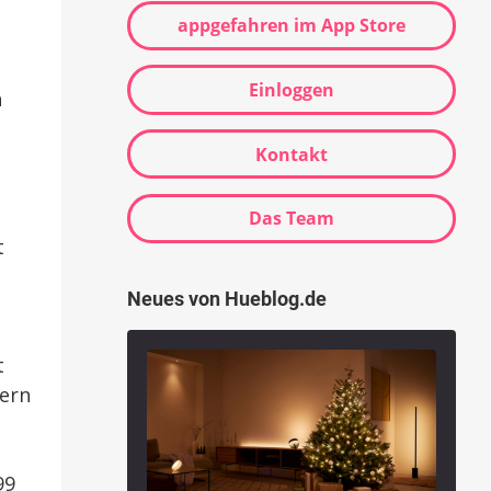
appgefahren im App Store
Einloggen
h
Kontakt
Das Team
t
Neues von Hueblog.de
t
dern
99