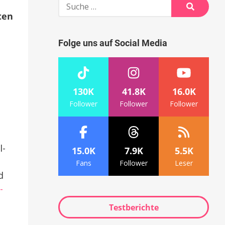
Suche
nach:
ten
Suche
Folge uns auf Social Media
130K
41.8K
16.0K
Follower
Follower
Follower
l-
15.0K
7.9K
5.5K
Fans
Follower
Leser
d
-
Testberichte