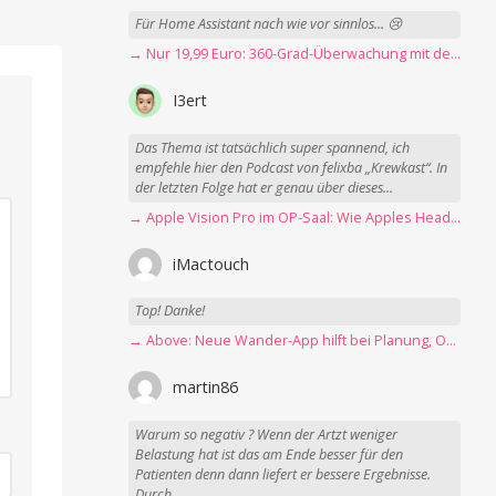
Für Home Assistant nach wie vor sinnlos... 😢
→ Nur 19,99 Euro: 360-Grad-Überwachung mit der Blink Mini Pan-Tilt Kamera
I3ert
Das Thema ist tatsächlich super spannend, ich
empfehle hier den Podcast von felixba „Krewkast“. In
der letzten Folge hat er genau über dieses...
→ Apple Vision Pro im OP-Saal: Wie Apples Headset Operationen beschleunigt
iMactouch
Top! Danke!
→ Above: Neue Wander-App hilft bei Planung, Orientierung und Erinnerungen
martin86
Warum so negativ ? Wenn der Artzt weniger
Belastung hat ist das am Ende besser für den
Patienten denn dann liefert er bessere Ergebnisse.
Durch...