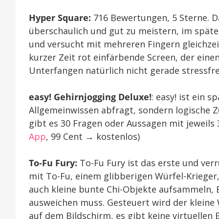
Hyper Square:
716 Bewertungen, 5 Sterne. Da
überschaulich und gut zu meistern, im später
und versucht mit mehreren Fingern gleichzeit
kurzer Zeit rot einfärbende Screen, der ein
Unterfangen natürlich nicht gerade stressfrei
easy! Gehirnjogging Deluxe!
: easy! ist ein 
Allgemeinwissen abfragt, sondern logische 
gibt es 30 Fragen oder Aussagen mit jeweils 
App
, 99 Cent → kostenlos)
To-Fu Fury:
To-Fu Fury ist das erste und ver
mit To-Fu, einem glibberigen Würfel-Krieger,
auch kleine bunte Chi-Objekte aufsammeln, 
ausweichen muss. Gesteuert wird der kleine 
auf dem Bildschirm, es gibt keine virtuellen B