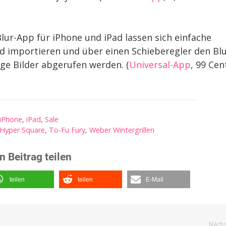
Blur-App für iPhone und iPad lassen sich einfache
ild importieren und über einen Schieberegler den Blu
ge Bilder abgerufen werden. (
Universal-App
, 99 Ce
iPhone
,
iPad
,
Sale
Hyper Square
,
To-Fu Fury
,
Weber Wintergrillen
n Beitrag teilen
teilen
teilen
E-Mail
Nächst