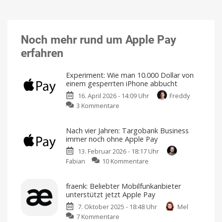
Noch mehr rund um Apple Pay
erfahren
Experiment: Wie man 10.000 Dollar von
einem gesperrten iPhone abbucht
16. April 2026 - 14:09 Uhr
Freddy
zu
3 Kommentare
Experiment:
Wie
Nach vier Jahren: Targobank Business
man
immer noch ohne Apple Pay
10.000
13. Februar 2026 - 18:17 Uhr
Dollar
zu
Fabian
10 Kommentare
von
Nach
einem
vier
gesperrten
fraenk: Beliebter Mobilfunkanbieter
Jahren:
iPhone
unterstützt jetzt Apple Pay
Targobank
abbucht
7. Oktober 2025 - 18:48 Uhr
Mel
Business
Nur
unter
zu
7 Kommentare
immer
Laborbedingungen
möglich