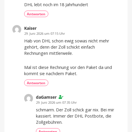
Auf
DHL lebt noch im 18 Jahrhundert
unbestimmte
Zeit
verschoben
Antworten
Kaiser
29. Juni 2026 um 07:15 Uhr
Hab von DHL schon ewig sowas nicht mehr
gehört, denn der Zoll schickt einfach
Rechnungen mittlerweile.
Mal ist diese Rechnung vor den Paket da und
kommt sie nachdem Paket.
Antworten
daGamser
29. Juni 2026 um 07:35 Uhr
schmarrn. Der Zoll schick gar nix. Bei mir
kassiert. Immer der DHL Postbote, die
Zollgebühren.
Antworten