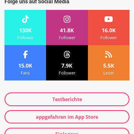
Folge uns auf Social Media
130K
41.8K
16.0K
Follower
Follower
Follower
15.0K
7.9K
5.5K
Fans
Follower
Leser
Testberichte
appgefahren im App Store