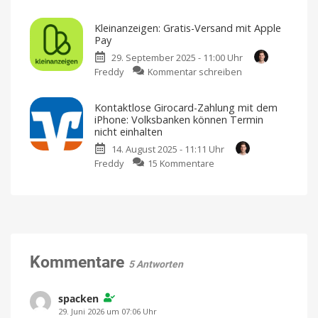
fraenk:
noch
Beliebter
ohne
Kleinanzeigen: Gratis-Versand mit Apple
Mobilfunkanbieter
Apple
Pay
unterstützt
Pay
29. September 2025 - 11:00 Uhr
jetzt
Welche
Möglichkeiten
zu
Freddy
Kommentar schreiben
Apple
gibt
es?
Kleinanzeigen:
Pay
Gratis-
Monatliche
Kosten
Kontaktlose Girocard-Zahlung mit dem
Versand
bequem
iPhone: Volksbanken können Termin
über
mit
das
nicht einhalten
Apple-
Apple
Gerät
14. August 2025 - 11:11 Uhr
zahlen
Pay
zu
Freddy
15 Kommentare
Bei
erstmaliger
Kontaktlose
Nutzung
Girocard-
Zahlung
mit
dem
iPhone:
Volksbanken
Kommentare
5 Antworten
können
Termin
nicht
spacken
einhalten
29. Juni 2026 um 07:06 Uhr