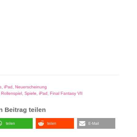
e
,
iPad
,
Neuerscheinung
,
Rollenspiel
,
Spiele
,
iPad
,
Final Fantasy VII
 Beitrag teilen
teilen
teilen
E-Mail