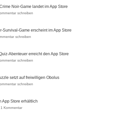
 Crime Noir-Game landet im App Store
zu
ommentar schreiben
„Case
Solved:
The
er-Survival-Game erscheint im App Store
London
zu
mmentar schreiben
Files“:
Don’t
Neues
Starve
Crime
Together:
Quiz-Abenteuer erreicht den App Store
Noir-
Kultiges
zu
ommentar schreiben
Game
Multiplayer-
Space
landet
Survival-
Quizzed:
im
Game
Neues
App
zle setzt auf freiwilligen Obolus
erscheint
intergalaktisches
Store
zu
ommentar schreiben
im
Quiz-
Premium-
OddOne:
App
Spiel
Abenteuer
mit
Neues
Store
Einmalkauf
erreicht
minimalistisches
Ich
 App Store erhältlich
den
habe
Indie-
es
zu
1 Kommentar
App
bereits
Puzzle
angespielt
Golden
Store