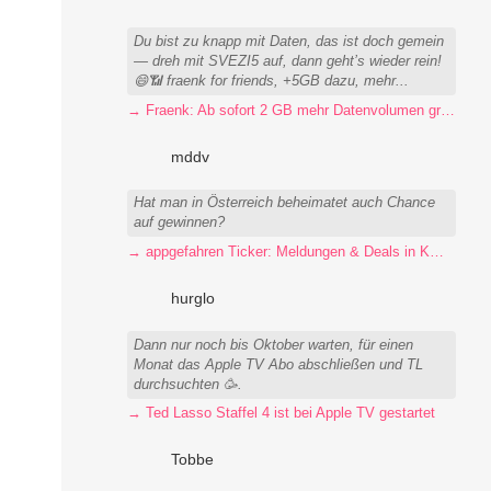
Du bist zu knapp mit Daten, das ist doch gemein
— dreh mit SVEZI5 auf, dann geht’s wieder rein!
😄📶 fraenk for friends, +5GB dazu, mehr...
→ Fraenk: Ab sofort 2 GB mehr Datenvolumen gratis für alle
mddv
Hat man in Österreich beheimatet auch Chance
auf gewinnen?
→ appgefahren Ticker: Meldungen & Deals in KW32/2026 (4 News)
hurglo
Dann nur noch bis Oktober warten, für einen
Monat das Apple TV Abo abschließen und TL
durchsuchten 🥳.
→ Ted Lasso Staffel 4 ist bei Apple TV gestartet
Tobbe