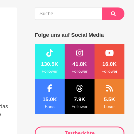
Suche
nach:
Suche
Folge uns auf Social Media
130.5K
41.8K
16.0K
Follower
Follower
Follower
15.0K
7.9K
5.5K
 das
Fans
Follower
Leser
e
Testberichte