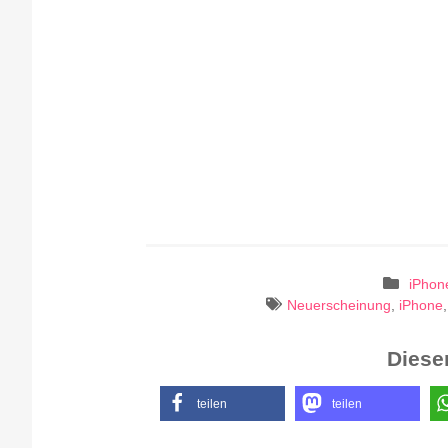
iPhon
Neuerscheinung
,
iPhone
Diesen
teilen
teilen