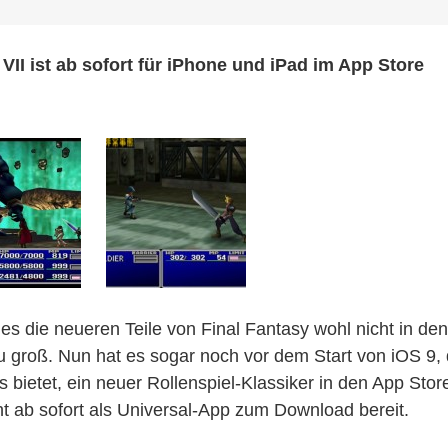
unter
den
3D-
y VII ist ab sofort für iPhone und iPad im App Store
Rollenspielen
erreicht
den
App
Store
 es die neueren Teile von Final Fantasy wohl nicht in den
u groß. Nun hat es sogar noch vor dem Start von iOS 9,
 bietet, ein neuer Rollenspiel-Klassiker in den App Stor
ht ab sofort als Universal-App zum Download bereit.