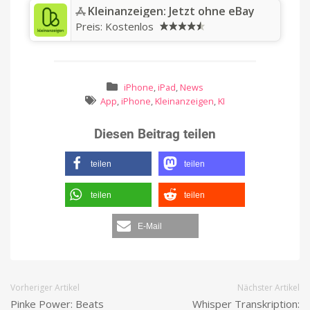
‎Kleinanzeigen: Jetzt ohne eBay
Preis:
Kostenlos
iPhone
,
iPad
,
News
App
,
iPhone
,
Kleinanzeigen
,
KI
Diesen Beitrag teilen
teilen
teilen
teilen
teilen
E-Mail
Vorheriger Artikel
Nächster Artikel
Pinke Power: Beats
Whisper Transkription: