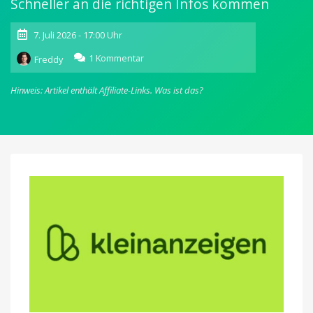
Schneller an die richtigen Infos kommen
7. Juli 2026 - 17:00 Uhr
zu
1 Kommentar
Freddy
Kleinanzeigen
führt
Hinweis: Artikel enthält Affiliate-Links.
Was ist das?
KI-
Assistenten
ein:
Das
können
die
neuen
Funktionen