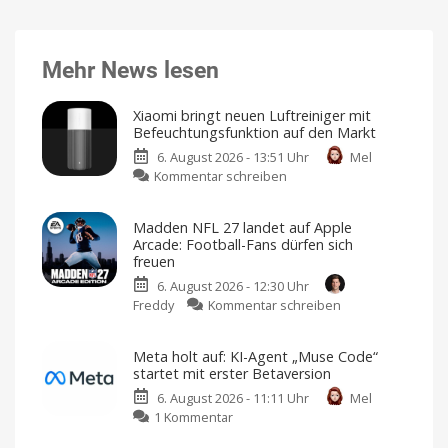
Mehr News lesen
Xiaomi bringt neuen Luftreiniger mit
Befeuchtungsfunktion auf den Markt
6. August 2026 - 13:51 Uhr
Mel
zu
Kommentar schreiben
Xiaomi
bringt
Madden NFL 27 landet auf Apple
neuen
Arcade: Football-Fans dürfen sich
Luftreiniger
freuen
mit
6. August 2026 - 12:30 Uhr
Befeuchtungsfunktion
zu
Freddy
Kommentar schreiben
auf
Madden
den
NFL
Markt
Meta holt auf: KI-Agent „Muse Code“
27
Preis
startet mit erster Betaversion
und
landet
Verfügbarkeit
noch
6. August 2026 - 11:11 Uhr
Mel
auf
offen
zu
1 Kommentar
Apple
Meta
Arcade: