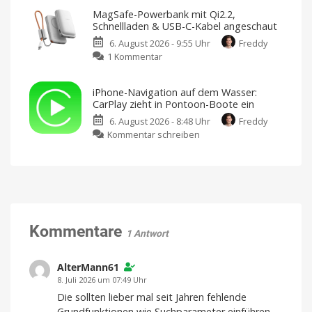
holt
Football-
MagSafe-Powerbank mit Qi2.2,
auf:
Fans
Schnellladen & USB-C-Kabel angeschaut
KI-
dürfen
6. August 2026 - 9:55 Uhr
Freddy
Agent
sich
zu
1 Kommentar
„Muse
freuen
MagSafe-
Code“
American
Football
Powerbank
startet
für
iPhone-Navigation auf dem Wasser:
iPhone
mit
mit
und
CarPlay zieht in Pontoon-Boote ein
iPad
Qi2.2,
erster
6. August 2026 - 8:48 Uhr
Freddy
Schnellladen
Betaversion
zu
Kommentar schreiben
&
Geeignet
für
iPhone-
USB-
Entwickler
und
Navigation
C-
Entwicklerinnen
auf
Kabel
dem
angeschaut
Wasser:
Mit
10.000
CarPlay
mAh
von
zieht
Kommentare
Lisen
1 Antwort
in
Pontoon-
Boote
AlterMann61
ein
8. Juli 2026 um 07:49 Uhr
Ab
Die sollten lieber mal seit Jahren fehlende
2027
fest
Grundfunktionen wie Suchparameter einführen.
integriert