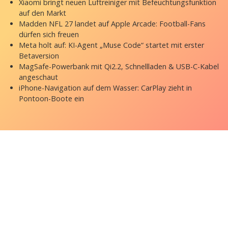
Xiaomi bringt neuen Luftreiniger mit Befeuchtungsfunktion
auf den Markt
Madden NFL 27 landet auf Apple Arcade: Football-Fans
dürfen sich freuen
Meta holt auf: KI-Agent „Muse Code“ startet mit erster
Betaversion
MagSafe-Powerbank mit Qi2.2, Schnellladen & USB-C-Kabel
angeschaut
iPhone-Navigation auf dem Wasser: CarPlay zieht in
Pontoon-Boote ein
Copyright © 2026 appgefahren.de
Kontakt
Impressum
Datenschutzerklärung
Stock Fotos by DepositPhotos
Datenschutz-Einstellungen