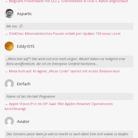
→ MagSafe-Powerbank mit Qi2.2, Schnellladen & USB-C-Kabel angeschaut
Aspartic
Me too. 🙂
→ OddOne: Minimalistisches Puzzle erhält per Update 150 neue Level
Eddy1015
„Meta holt auf“? Das wird sich erst noch zeigen. Aktuell haben sie lediglich eine
Beta veröffentlicht, die ich im Enterprise Umfeld höchstens...
→ Meta holt auf: KI-Agent „Muse Code“ startet mit erster Betaversion
Einfach
Name ist bei ihn halt Programm
→ Apple Vision Pro im OP-Saal: Wie Apples Headset Operationen
beschleunigt
Aviator
Das Szenario passt dann ja und so macht es auch dann Sinn sich sowas zu kaufen