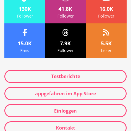
130K
41.8K
16.0K
Follower
Follower
Follower
15.0K
7.9K
5.5K
Fans
Follower
Leser
Testberichte
appgefahren im App Store
Einloggen
Kontakt