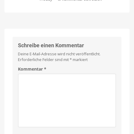
App-
WhatsApp
jede
Event
hinzugefügt
mit
Suchanfrage
großem
als
Upgrade
Feed
für
speichern
Gruppenchats:
Version
3.22.0
Das
im
App
ist
Schreibe einen Kommentar
Store
laden
jetzt
Deine E-Mail-Adresse wird nicht veröffentlicht.
neu
Erforderliche Felder sind mit
*
markiert
Bessere
Abstimmungen,
@alle
Kommentar
*
und
mehr