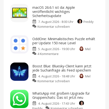
Maps
macOS 26.6.1 ist da: Apple
wird
veröffentlicht wichtiges
zum
Sicherheitsupdate
Alleskönner:
7. August 2026 - 8:00 Uhr
Freddy
„Ask
zu
Kommentar schreiben
Maps“
macOS
als
26.6.1
neues
OddOne: Minimalistisches Puzzle erhält
ist
KI-
per Update 150 neue Level
da:
Feature
5. August 2026 - 19:00 Uhr
Mel
Apple
Reiseplanung
2.0:
zu
4 Kommentare
veröffentlicht
Echtzeit-
Preise,
OddOne:
wichtiges
Verspätungen
und
Minimalistisches
Sicherheitsupdate
mehr
Boost Blue: Bluesky-Client kann jetzt
Puzzle
Jetzt
jede Suchanfrage als Feed speichern
laden
erhält
und
installieren
4. August 2026 - 18:48 Uhr
Mel
per
zu
Kommentar schreiben
Update
Boost
150
Blue:
neue
WhatsApp mit großem Upgrade für
Bluesky-
Level
Gruppenchats: Das ist jetzt neu
Client
Weitere
Sprachen
4. August 2026 - 17:43 Uhr
kann
und
erstes
zu
Freddy
Kommentar schreiben
jetzt
In-