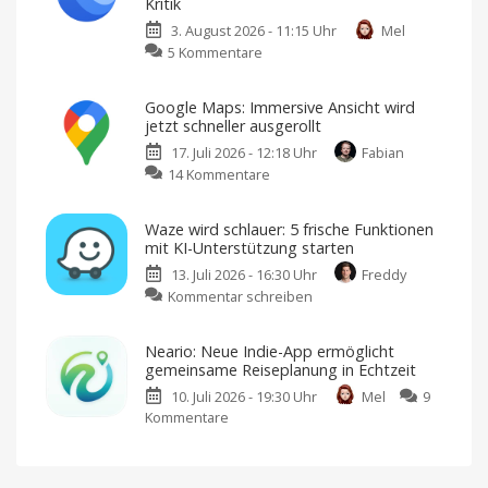
Kritik
hilft
3. August 2026 - 11:15 Uhr
Mel
bei
zu
5 Kommentare
Planung,
Google
Orientierung
Earth-
und
Google Maps: Immersive Ansicht wird
KI:
Erinnerungen
jetzt schneller ausgerollt
Google
Fairer
Einmalkauf
17. Juli 2026 - 12:18 Uhr
Fabian
entfernt
für
unbegrenzte
zu
14 Kommentare
umstrittene
Wanderungen
Google
Funktion
Maps:
nach
Waze wird schlauer: 5 frische Funktionen
Immersive
massiver
mit KI-Unterstützung starten
Ansicht
Kritik
13. Juli 2026 - 16:30 Uhr
Freddy
wird
Ein
Spielplatz
zu
Kommentar schreiben
jetzt
für
georäumlichen
Waze
schneller
Unsinn
wird
ausgerollt
Neario: Neue Indie-App ermöglicht
schlauer:
Auch
gemeinsame Reiseplanung in Echtzeit
in
5
CarPlay
verfügbar
10. Juli 2026 - 19:30 Uhr
Mel
9
frische
Kommentare
zu
Funktionen
Neario:
mit
Neue
KI-
Indie-
Unterstützung