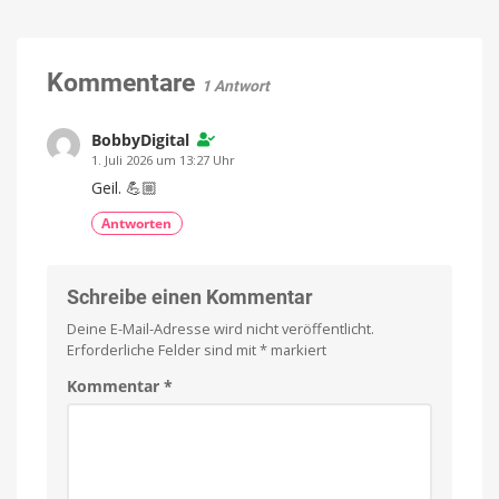
App
starten
ermöglicht
Die
Neuerungen
gemeinsame
im
Überblick
Reiseplanung
Kommentare
1 Antwort
in
Echtzeit
BobbyDigital
Ab
sofort
1. Juli 2026 um 13:27 Uhr
im
App
Store
Geil. 💪🏼
für
das
iPhone
Antworten
verfügbar
Schreibe einen Kommentar
Deine E-Mail-Adresse wird nicht veröffentlicht.
Erforderliche Felder sind mit
*
markiert
Kommentar
*