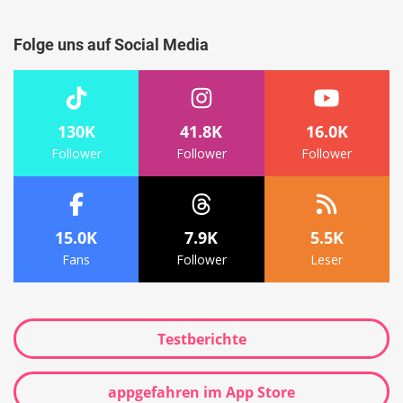
Suche
Folge uns auf Social Media
130K
41.8K
16.0K
Follower
Follower
Follower
15.0K
7.9K
5.5K
Fans
Follower
Leser
Testberichte
appgefahren im App Store