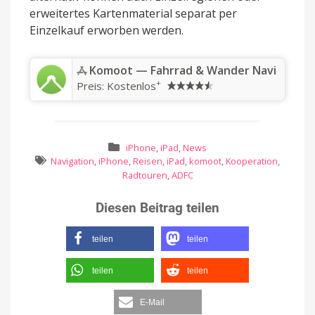
erweitertes Kartenmaterial separat per
Einzelkauf erworben werden.
‎Komoot — Fahrrad & Wander Navi
+
Preis:
Kostenlos
iPhone
,
iPad
,
News
Navigation
,
iPhone
,
Reisen
,
iPad
,
komoot
,
Kooperation
,
Radtouren
,
ADFC
Diesen Beitrag teilen
teilen
teilen
teilen
teilen
E-Mail