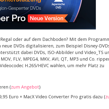
 im Regal oder auf dem Dachboden? Mit dem Program
 neue DVDs digitalisieren, zum Beispiel Disney-DVD
terstützt dabei DVDs, ISO-Abbilder und Video_TS u
 MOV, FLV, MPEG4, MKV, AVI, QT, MP3 und Co. rippe
n Videocodec H.265/HEVC wählen, um mehr Platz zu
ren (
zum Angebot
)
69,95 Euro + MacX Video Converter Pro gratis dazu (
z