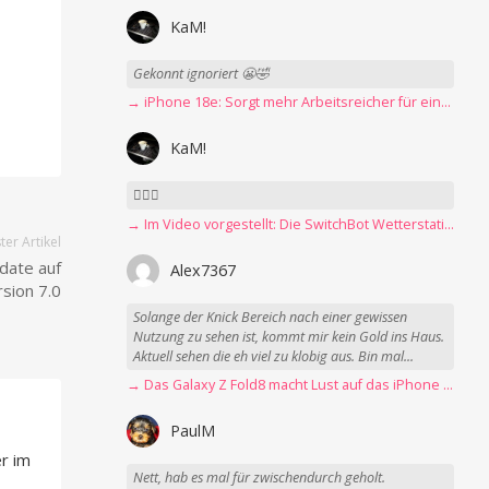
KaM!
Gekonnt ignoriert 😬🤣
→ iPhone 18e: Sorgt mehr Arbeitsreicher für eine Preiserhöhung?
KaM!
👍🏻🤣
→ Im Video vorgestellt: Die SwitchBot Wetterstation mit E-Ink-Display
er Artikel
ate auf
Alex7367
sion 7.0
Solange der Knick Bereich nach einer gewissen
Nutzung zu sehen ist, kommt mir kein Gold ins Haus.
Aktuell sehen die eh viel zu klobig aus. Bin mal...
→ Das Galaxy Z Fold8 macht Lust auf das iPhone Ultra
PaulM
r im
Nett, hab es mal für zwischendurch geholt.