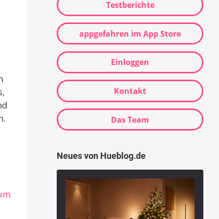
Testberichte
appgefahren im App Store
Einloggen
m
Kontakt
s,
nd
n.
Das Team
Neues von Hueblog.de
um