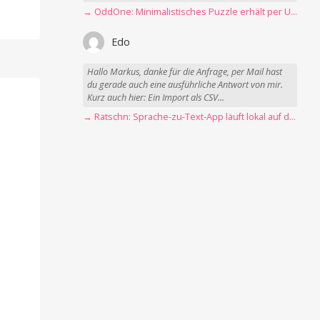
→ OddOne: Minimalistisches Puzzle erhält per Update 150 neue Level
Edo
Hallo Markus, danke für die Anfrage, per Mail hast
du gerade auch eine ausführliche Antwort von mir.
Kurz auch hier: Ein Import als CSV...
→ Ratschn: Sprache-zu-Text-App läuft lokal auf dem Mac