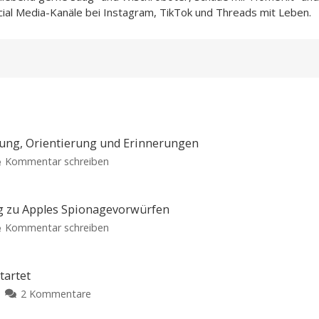
cial Media-Kanäle bei Instagram, TikTok und Threads mit Leben.
nung, Orientierung und Erinnerungen
zu
Kommentar schreiben
Above:
Neue
Wander-
ng zu Apples Spionagevorwürfen
App
zu
Kommentar schreiben
hilft
OpenAI
bei
veröffentlicht
Planung,
Gegendarstellung
tartet
Orientierung
zu
zu
2 Kommentare
und
Apples
Ted
Erinnerungen
Spionagevorwürfen