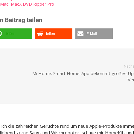
Mac
,
MacX DVD Ripper Pro
n Beitrag teilen
teilen
teilen
E-Mail
Nächst
Mi Home: Smart Home-App bekommt großes Upd
Ver
e ich die zahlreichen Gerüchte rund um neue Apple-Produkte imme
h liebend gerne Saug- und Wischroboter, schaue mir HomeKit- und