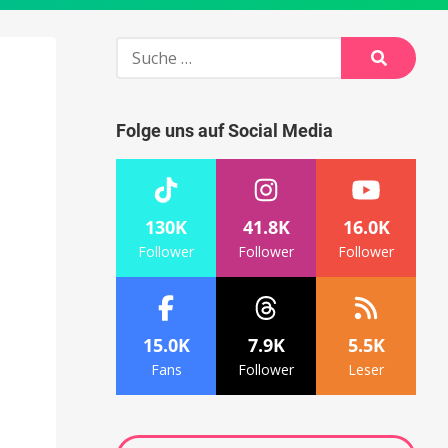
Suche
nach:
Suche
Folge uns auf Social Media
130K
41.8K
16.0K
Follower
Follower
Follower
15.0K
7.9K
5.5K
Fans
Follower
Leser