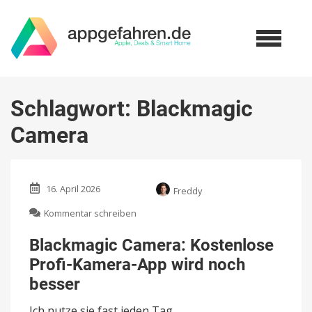
Schlagwort:
Blackmagic
Camera
16. April 2026
Freddy
zu
Kommentar schreiben
Blackmagic
Camera:
Blackmagic Camera: Kostenlose
Kostenlose
Profi-Kamera-App wird noch
Profi-
Kamera-
besser
App
wird
Ich nutze sie fast jeden Tag