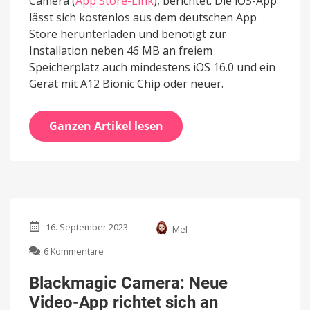
Camera (
App Store-Link
), berichtet. Die iOS-App
lässt sich kostenlos aus dem deutschen App
Store herunterladen und benötigt zur
Installation neben 46 MB an freiem
Speicherplatz auch mindestens iOS 16.0 und ein
Gerät mit A12 Bionic Chip oder neuer.
Ganzen Artikel lesen
16. September 2023
Mel
zu
6 Kommentare
Blackmagic
Camera:
Blackmagic Camera: Neue
Neue
Video-App richtet sich an
Video-