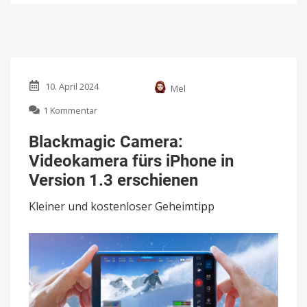
10. April 2024
Mel
zu
1 Kommentar
Blackmagic
Camera:
Blackmagic Camera:
Videokamera
Videokamera fürs iPhone in
fürs
iPhone
Version 1.3 erschienen
in
Version
Kleiner und kostenloser Geheimtipp
1.3
erschienen