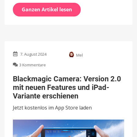
Ganzen Artikel lesen
7. August 2024
Mel
zu
3 Kommentare
Blackmagic
Camera:
Blackmagic Camera: Version 2.0
Version
mit neuen Features und iPad-
2.0
mit
Variante erschienen
neuen
Features
Jetzt kostenlos im App Store laden
und
iPad-
Variante
erschienen