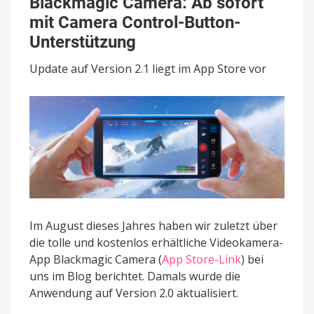
Blackmagic Camera: Ab sofort
Ab
mit Camera Control-Button-
sofort
mit
Unterstützung
Camera
Control-
Update auf Version 2.1 liegt im App Store vor
Button-
Unterstützung
Im August dieses Jahres haben wir zuletzt über
die tolle und kostenlos erhältliche Videokamera-
App Blackmagic Camera (
App Store-Link
) bei
uns im Blog berichtet. Damals wurde die
Anwendung auf Version 2.0 aktualisiert.