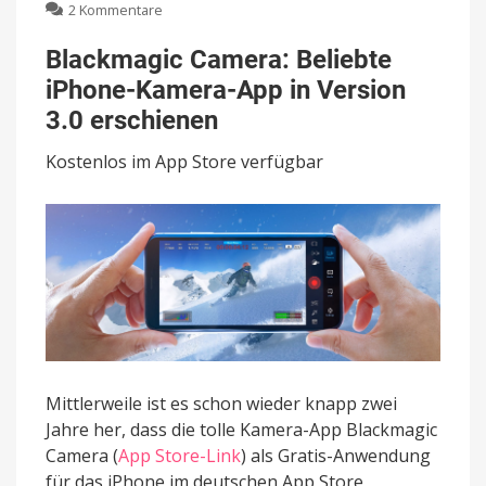
zu
2 Kommentare
Blackmagic
Camera:
Blackmagic Camera: Beliebte
Beliebte
iPhone-Kamera-App in Version
iPhone-
Kamera-
3.0 erschienen
App
in
Kostenlos im App Store verfügbar
Version
3.0
erschienen
Mittlerweile ist es schon wieder knapp zwei
Jahre her, dass die tolle Kamera-App Blackmagic
Camera (
App Store-Link
) als Gratis-Anwendung
für das iPhone im deutschen App Store