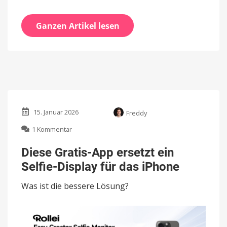
Ganzen Artikel lesen
15. Januar 2026
Freddy
zu
1 Kommentar
Diese
Gratis-
Diese Gratis-App ersetzt ein
App
Selfie-Display für das iPhone
ersetzt
ein
Was ist die bessere Lösung?
Selfie-
Display
für
das
iPhone