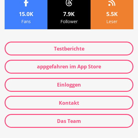
15.0K
7.9K
5.5K
Fans
Follower
Leser
Testberichte
appgefahren im App Store
Einloggen
Kontakt
Das Team