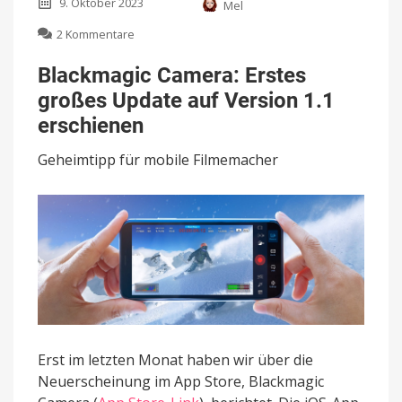
9. Oktober 2023
Mel
zu
2 Kommentare
Blackmagic
Camera:
Blackmagic Camera: Erstes
Erstes
großes Update auf Version 1.1
großes
Update
erschienen
auf
Version
Geheimtipp für mobile Filmemacher
1.1
erschienen
Erst im letzten Monat haben wir über die
Neuerscheinung im App Store, Blackmagic