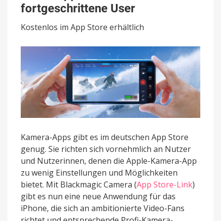
App
fortgeschrittene User
richtet
sich
Kostenlos im App Store erhältlich
an
fortgeschrittene
User
Kamera-Apps gibt es im deutschen App Store
genug. Sie richten sich vornehmlich an Nutzer
und Nutzerinnen, denen die Apple-Kamera-App
zu wenig Einstellungen und Möglichkeiten
bietet. Mit Blackmagic Camera (
App Store-Link
)
gibt es nun eine neue Anwendung für das
iPhone, die sich an ambitionierte Video-Fans
richtet und entsprechende Profi-Kamera-