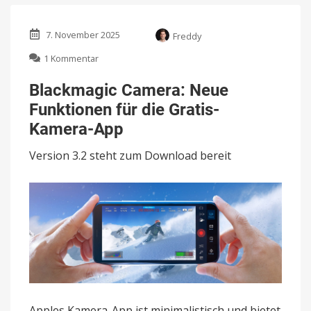
7. November 2025
Freddy
zu
1 Kommentar
Blackmagic
Camera:
Blackmagic Camera: Neue
Neue
Funktionen für die Gratis-
Funktionen
für
Kamera-App
die
Gratis-
Version 3.2 steht zum Download bereit
Kamera-
App
Apples Kamera-App ist minimalistisch und bietet