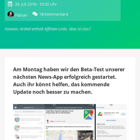
26. Juli 2016 - 10:03 Uhr
zu
18 Kommentare
Fabian
XXL-
Update
Hinweis: Artikel enthält Affiliate-Links.
Was ist das?
für
unsere
News-
App:
Beta-
Test
erfolgreich
Am Montag haben wir den Beta-Test unserer
gestartet
nächsten News-App erfolgreich gestartet.
Auch ihr könnt helfen, das kommende
Update noch besser zu machen.