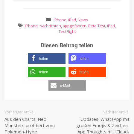
iPhone
,
iPad
,
News
iPhone
,
Nachrichten
,
appgefahren
,
Beta-Test
,
iPad
,
TestFlight
Diesen Beitrag teilen
teilen
teilen
teilen
teilen
E-Mail
Vorheriger Artikel
Nächster Artikel
Aus den Charts: Neo
Updates: WhatsApp mit
Monsters profitiert vom
großen Emojis & Zeichen-
Pokemon-Hype
App Thoughts mit iCloud-