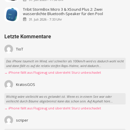
Rückkamera ist Preis-Leistungs-Sieger
4. August 2026 - 13:10 Uhr
Dreame Pocket Neo 2: Dieser Haartrockner pustet euch
weg
3. August 2026 - 15:34 Uhr
Mova Z70 Ultra Roller: Nachfolger des Testsiegers hat ein
großes Problem
31. Juli 2026 - 11:30 Uhr
Tribit StormBox Micro 3 & XSound Plus 2: Zwei
wasserdichte Bluetooth-Speaker für den Pool
31. Juli 2026 - 7:33 Uhr
Letzte Kommentare
TioT
Das iPhone taumelt im Wind, viel schneller als 100km/h wird es dadurch wohl nicht
und dann fällt es auf die relativ steifen Raps-Halme, wird dadurch...
→ iPhone fällt aus Flugzeug und übersteht Sturz unbeschadet