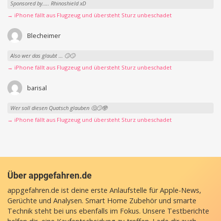
KratosGOS
Wichtig wäre vielleicht wo es gelandet ist. Wenn es in einem See war oder
vielleicht durch Bäume abgebremst kann das schon sein. Auf Asphalt höre...
→ iPhone fällt aus Flugzeug und übersteht Sturz unbeschadet
scriper
Sponsored by….. Rhinoshield xD
→ iPhone fällt aus Flugzeug und übersteht Sturz unbeschadet
Blecheimer
Also wer das glaubt … 🙄🙄
→ iPhone fällt aus Flugzeug und übersteht Sturz unbeschadet
barisal
Wer soll diesen Quatsch glauben 🤔🙄🤓
→ iPhone fällt aus Flugzeug und übersteht Sturz unbeschadet