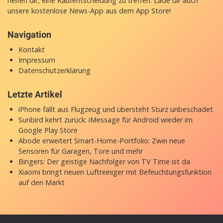
Über appgefahren.de
appgefahren.de ist deine erste Anlaufstelle für Apple-News,
Gerüchte und Analysen. Smart Home Zubehör und smarte
Technik steht bei uns ebenfalls im Fokus. Unsere Testberichte
helfen dir, eine Kaufentscheidung zu treffen. Lade dir auch
unsere
kostenlose News-App
aus dem App Store!
Navigation
Kontakt
Impressum
Datenschutzerklärung
Letzte Artikel
iPhone fällt aus Flugzeug und übersteht Sturz unbeschadet
Sunbird kehrt zurück: iMessage für Android wieder im
Google Play Store
Abode erweitert Smart-Home-Portfolio: Zwei neue