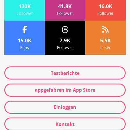
130K
41.8K
16.0K
Follower
Follower
Follower
15.0K
7.9K
5.5K
Fans
Follower
Leser
Testberichte
appgefahren im App Store
Einloggen
Kontakt