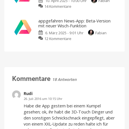
10. April 2025 - 10:00 Uhr
Fabian
bei
zu
14 Kommentare
Nuki
Unsere
in
Artikel
Graz
appgefahren News-App: Beta-Version
dank
Wie
mit neuer Wisch-Funktion
aus
Wisch-
SMS
ein
6. März 2025 - 9:01 Uhr
Fabian
Funktion
Smart
Lock
zu
12 Kommentare
jetzt
wurde
appgefahren
noch
News-
komfortabler
App:
lesen
Beta-
Neues
Update
Version
steht
im
mit
App
Store
neuer
Kommentare
bereit
18 Antworten
Wisch-
Funktion
Jetzt
Rudi
noch
schneller
26. Juli 2016 um 10:15 Uhr
zum
nächsten
Habe die App gestern bei einem Kumpel
Artikel
gesehen; ok, ihr habt die 3D-Touch Dinger und
den sonstigen Schnickschnack eingepflegt, aber
von einem XXL-Update zu reden halte ich für