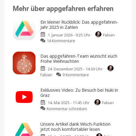
Mehr über appgefahren erfahren
Ein kleiner Rückblick: Das appgefahren-
Jahr 2025 in Zahlen
1. Januar 2026 - 9:25 Uhr
Fabian
zu
14 Kommentare
Ein
kleiner
Das appgefahren-Team wünscht euch
Rückblick:
Frohe Weihnachten
Das
24. Dezember 2025 - 14:30 Uhr
appgefahren-
zu
Fabian
9 Kommentare
Jahr
Das
2025
appgefahren-
in
Exklusives Video: Zu Besuch bei Nuki in
Team
Zahlen
Graz
wünscht
Danke
für
14. Mai 2025 - 11:45 Uhr
Fabian
euch
eure
Unterstützung
zu
Kommentar schreiben
Frohe
Exklusives
Weihnachten
Video:
Die
Sache
Unsere Artikel dank Wisch-Funktion
Zu
mit
jetzt noch komfortabler lesen
dem
Besuch
Weihnachtsmann...