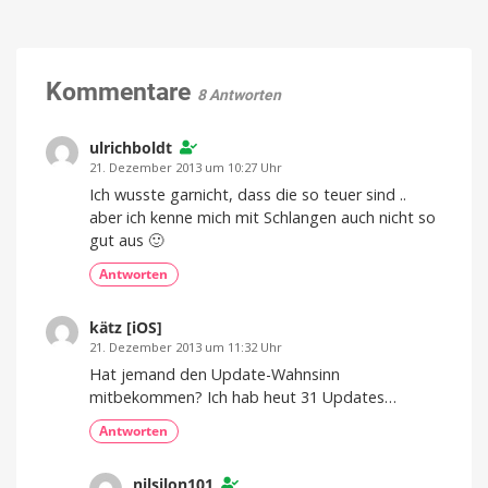
21.
Türchen
mit
Aqara
HomeKit
Kommentare
für
8 Antworten
eure
Haustür
ulrichboldt
21. Dezember 2013 um 10:27 Uhr
Ich wusste garnicht, dass die so teuer sind ..
aber ich kenne mich mit Schlangen auch nicht so
gut aus 🙂
Antworten
kätz [iOS]
21. Dezember 2013 um 11:32 Uhr
Hat jemand den Update-Wahnsinn
mitbekommen? Ich hab heut 31 Updates…
Antworten
nilsilon101