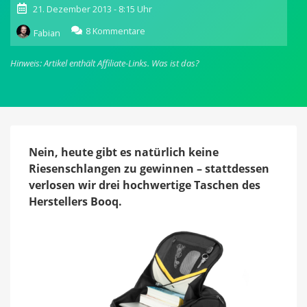
21. Dezember 2013 - 8:15 Uhr
zu
8 Kommentare
Fabian
Adventskalender
(21)
Hinweis: Artikel enthält Affiliate-Links.
Was ist das?
Drei
Boas
für
über
400
Euro
zu
Nein, heute gibt es natürlich keine
gewinnen
Riesenschlangen zu gewinnen – stattdessen
verlosen wir drei hochwertige Taschen des
Herstellers Booq.