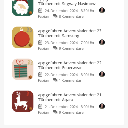
der
Türchen mit Segway Navimow
appgefahren
24. Dezember 2024 - 8:30 Uhr
Adventskalender
zu
Fabian
8 Kommentare
2024
appgefahren
24
Türchen
Adventskalender:
und
appgefahren Adventskalender: 23.
noch
24.
mehr
Türchen mit Samsung
Gewinner
Türchen
23. Dezember 2024 - 7:00 Uhr
mit
zu
Fabian
9 Kommentare
Segway
appgefahren
Navimow
Adventskalender:
Das
große
appgefahren Adventskalender: 22.
23.
Finale
Türchen mit Feuerwear
Türchen
22. Dezember 2024 - 8:00 Uhr
mit
zu
Fabian
1 Kommentar
Samsung
appgefahren
Darf
es
Adventskalender:
ein
appgefahren Adventskalender: 21.
bisschen
22.
mehr
Türchen mit Aqara
sein?
Türchen
21. Dezember 2024 - 8:00 Uhr
mit
zu
Fabian
9 Kommentare
Feuerwear
appgefahren
Zwei
Unikate
Adventskalender:
aus
Feuerwehrschlauch