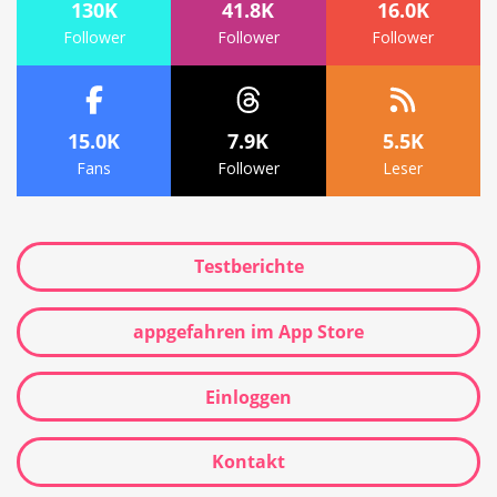
130K
41.8K
16.0K
Follower
Follower
Follower
15.0K
7.9K
5.5K
Fans
Follower
Leser
Testberichte
appgefahren im App Store
Einloggen
Kontakt