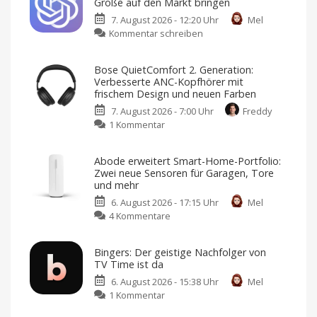
Größe auf den Markt bringen
neuer
7. August 2026 - 12:20 Uhr
Mel
Webradio-
zu
Kommentar schreiben
Dienst
OpenAI
mit
will
Fokus
Bose QuietComfort 2. Generation:
KI-
auf
Verbesserte ANC-Kopfhörer mit
Lautsprecher
Datenschutz
frischem Design und neuen Farben
in
Keine
Werbung,
7. August 2026 - 7:00 Uhr
Freddy
Puck-
keine
Pop-
zu
1 Kommentar
Größe
Ups,
kein
Bose
auf
Tracking
QuietComfort
den
Abode erweitert Smart-Home-Portfolio:
2.
Markt
Zwei neue Sensoren für Garagen, Tore
Generation:
bringen
und mehr
Verbesserte
Design
von
6. August 2026 - 17:15 Uhr
Mel
ANC-
Jony
zu
Ive
4 Kommentare
Kopfhörer
Abode
mit
erweitert
frischem
Bingers: Der geistige Nachfolger von
Smart-
Design
TV Time ist da
Home-
und
6. August 2026 - 15:38 Uhr
Mel
Portfolio:
neuen
zu
1 Kommentar
Zwei
Farben
Bingers:
neue
Jetzt
für