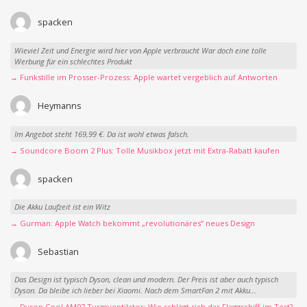
spacken
Wieviel Zeit und Energie wird hier von Apple verbraucht War doch eine tolle
Werbung für ein schlechtes Produkt
→ Funkstille im Prosser-Prozess: Apple wartet vergeblich auf Antworten
Heymanns
Im Angebot steht 169,99 €. Da ist wohl etwas falsch.
→ Soundcore Boom 2 Plus: Tolle Musikbox jetzt mit Extra-Rabatt kaufen
spacken
Die Akku Laufzeit ist ein Witz
→ Gurman: Apple Watch bekommt „revolutionäres“ neues Design
Sebastian
Das Design ist typisch Dyson, clean und modern. Der Preis ist aber auch typisch
Dyson. Da bleibe ich lieber bei Xiaomi. Nach dem SmartFan 2 mit Akku...
→ Dyson Cool AM07 Turmventilator: Wie schlägt sich das Flaggschiff im Test?