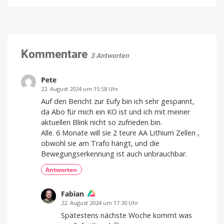
Der
Sensoren
349,95
Euro
geistige
für
vorbestellen
Nachfolger
Garagen,
von
Tore
TV
und
Time
Kommentare
mehr
3 Antworten
ist
Kompatibel
mit
da
Apple
Home
Mehr
Pete
als
nur
22. August 2024 um 15:58 Uhr
eine
Watchlist
Auf den Bericht zur Eufy bin ich sehr gespannt,
da Abo für mich ein KO ist und ich mit meiner
aktuellen Blink nicht so zufrieden bin.
Alle. 6 Monate will sie 2 teure AA Lithium Zellen ,
obwohl sie am Trafo hängt, und die
Bewegungserkennung ist auch unbrauchbar.
Antworten
Fabian
22. August 2024 um 17:30 Uhr
Spätestens nächste Woche kommt was