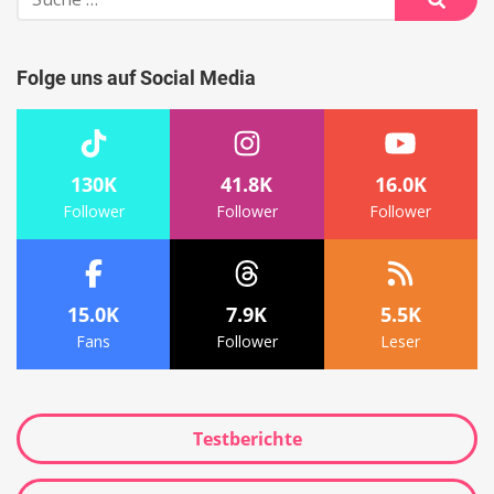
nach:
Suche
Folge uns auf Social Media
130K
41.8K
16.0K
Follower
Follower
Follower
15.0K
7.9K
5.5K
Fans
Follower
Leser
Testberichte