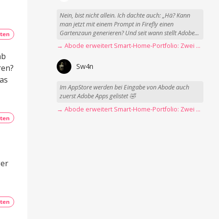
Nein, bist nicht allein. Ich dachte auch: „Hä? Kann
man jetzt mit einem Prompt in Firefly einen
Gartenzaun generieren? Und seit wann stellt Adobe...
ten
→ Abode erweitert Smart-Home-Portfolio: Zwei neue Sensoren für Garagen, Tore und mehr
ab
Sw4n
ren?
das
Im AppStore werden bei Eingabe von Abode auch
zuerst Adobe Apps gelistet 🤣
→ Abode erweitert Smart-Home-Portfolio: Zwei neue Sensoren für Garagen, Tore und mehr
ten
ger
ten