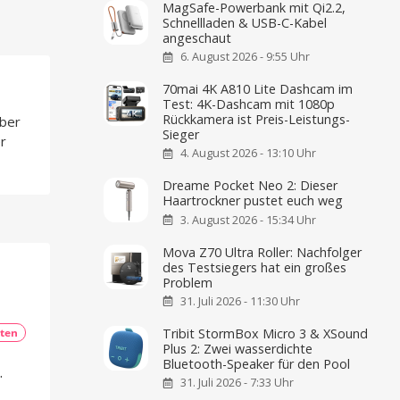
MagSafe-Powerbank mit Qi2.2,
Schnellladen & USB-C-Kabel
angeschaut
6. August 2026 - 9:55 Uhr
70mai 4K A810 Lite Dashcam im
Test: 4K-Dashcam mit 1080p
Rückkamera ist Preis-Leistungs-
über
Sieger
r
4. August 2026 - 13:10 Uhr
Dreame Pocket Neo 2: Dieser
Haartrockner pustet euch weg
3. August 2026 - 15:34 Uhr
Mova Z70 Ultra Roller: Nachfolger
des Testsiegers hat ein großes
Problem
31. Juli 2026 - 11:30 Uhr
ten
Tribit StormBox Micro 3 & XSound
Plus 2: Zwei wasserdichte
Bluetooth-Speaker für den Pool
.
31. Juli 2026 - 7:33 Uhr