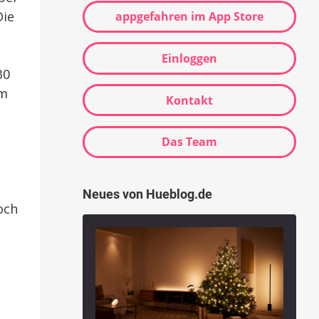
ie
appgefahren im App Store
Einloggen
30
um
Kontakt
Das Team
Neues von Hueblog.de
och