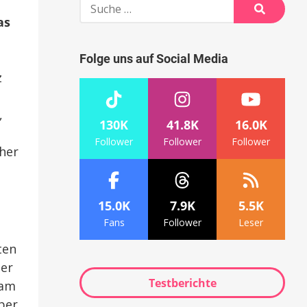
Suche
nach:
as
Suche
Folge uns auf Social Media
z
,
130K
41.8K
16.0K
Follower
Follower
Follower
her
15.0K
7.9K
5.5K
Fans
Follower
Leser
ten
ser
Testberichte
 am
aber