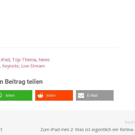
,
iPad
,
Top-Thema
,
News
,
Keynote
,
Live-Stream
n Beitrag teilen
teilen
teilen
E-Mail
Nächst
rt
Zum iPad mini 2: Was ist eigentlich ein Retina