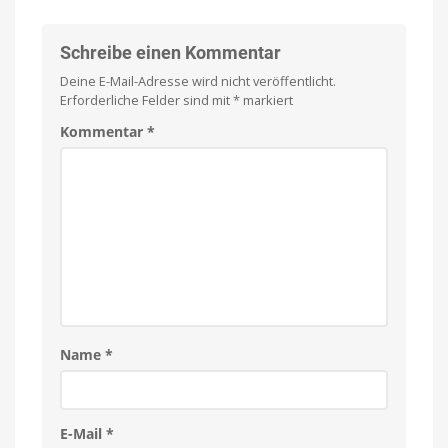
anspielen
setzt
und
per
auf
Einmalkauf
freischalten
freiwilligen
Schreibe einen Kommentar
Obolus
Deine E-Mail-Adresse wird nicht veröffentlicht.
Spielbar
auf
Erforderliche Felder sind mit
*
markiert
iPhones
und
iPads
Kommentar
*
Name
*
E-Mail
*