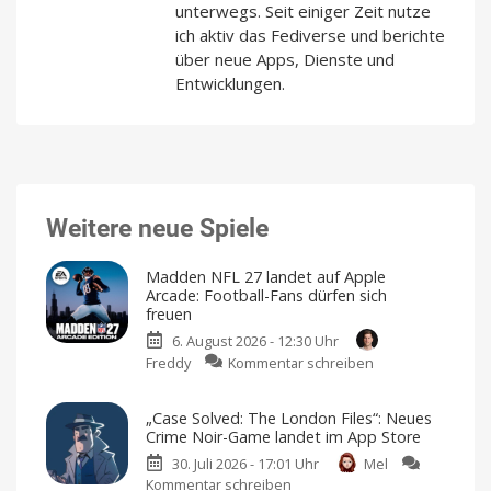
unterwegs. Seit einiger Zeit nutze
ich aktiv das Fediverse und berichte
über neue Apps, Dienste und
Entwicklungen.
Weitere neue Spiele
Madden NFL 27 landet auf Apple
Arcade: Football-Fans dürfen sich
freuen
6. August 2026 - 12:30 Uhr
zu
Freddy
Kommentar schreiben
Madden
NFL
„Case Solved: The London Files“: Neues
27
Crime Noir-Game landet im App Store
landet
30. Juli 2026 - 17:01 Uhr
Mel
auf
Kommentar schreiben
zu
Apple