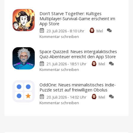
„Case
Arcade:
Solved:
Football-
Don’t Starve Together: Kultiges
The
Fans
Multiplayer-Survival-Game erscheint im
London
dürfen
App Store
Files“:
sich
23. Juli 2026 - 8:10 Uhr
Mel
Neues
freuen
Kommentar schreiben
zu
Crime
American
Football
Don’t
Noir-
für
iPhone
Starve
Game
und
Space Quizzed: Neues intergalaktisches
iPad
Together:
landet
Quiz-Abenteuer erreicht den App Store
Kultiges
im
21. Juli 2026 - 18:51 Uhr
Mel
Multiplayer-
App
Kommentar schreiben
zu
Survival-
Store
Space
Game
Premium-
Spiel
Quizzed:
erscheint
mit
OddOne: Neues minimalistisches Indie-
Einmalkauf
Neues
im
Puzzle setzt auf freiwilligen Obolus
intergalaktisches
App
20. Juli 2026 - 14:02 Uhr
Mel
Quiz-
Store
Kommentar schreiben
zu
Abenteuer
Ich
habe
OddOne:
erreicht
es
bereits
Neues
den
angespielt
minimalistisches
App
Indie-
Store
Puzzle
Kostenlos