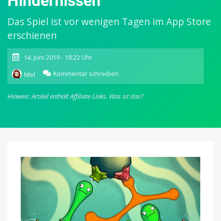
Hindernissen
Das Spiel ist vor wenigen Tagen im App Store
erschienen
14. Juni 2019 - 18:22 Uhr
zu
Kommentar schreiben
Mel
Booger:
Neues
Hinweis: Artikel enthält Affiliate-Links.
Was ist das?
Premium-
Spiel
fürs
iPad
mit
jeder
Menge
Schleim
und
Hindernissen