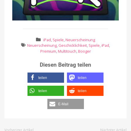
iPad
,
Spiele
,
Neuerscheinung
Neuerscheinung
,
Geschicklichkeit
,
Spiele
,
iPad
,
Premium
,
Multitouch
,
Booger
Diesen Beitrag teilen
teilen
teilen
teilen
teilen
E-Mail
Vorheriger Artikel
Nächster Artikel