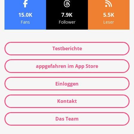
15.0K
7.9K
5.5K
Fans
Follower
Leser
Testberichte
appgefahren im App Store
Einloggen
Kontakt
Das Team