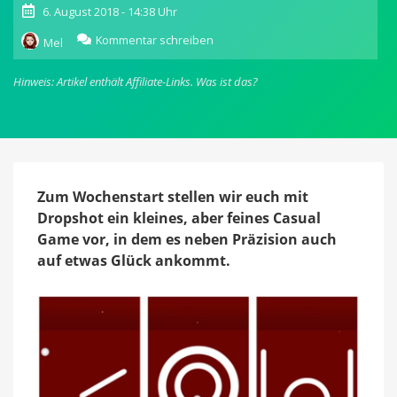
6. August 2018 - 14:38 Uhr
zu
Kommentar schreiben
Mel
Dropshot:
In
Hinweis: Artikel enthält Affiliate-Links.
Was ist das?
diesem
neuen
Geschicklichkeits-
Spiel
ist
Präzision
nur
Zum Wochenstart stellen wir euch mit
die
Dropshot ein kleines, aber feines Casual
halbe
Game vor, in dem es neben Präzision auch
Miete
auf etwas Glück ankommt.