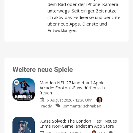
dem Rad oder der iPhone-Kamera
unterwegs. Seit einiger Zeit nutze
ich aktiv das Fediverse und berichte
über neue Apps, Dienste und
Entwicklungen.
Weitere neue Spiele
Madden NFL 27 landet auf Apple
Arcade: Football-Fans dürfen sich
freuen
6. August 2026 - 12:30 Uhr
zu
Freddy
Kommentar schreiben
Madden
NFL
„Case Solved: The London Files“: Neues
27
Crime Noir-Game landet im App Store
landet