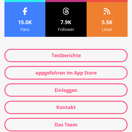
15.0K
7.9K
5.5K
Fans
Follower
Leser
Testberichte
appgefahren im App Store
Einloggen
Kontakt
Das Team