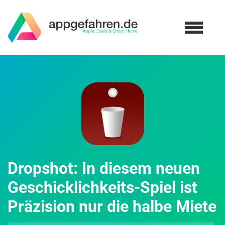
Dropshot: In diesem neuen
Geschicklichkeits-Spiel ist
Präzision nur die halbe Miete