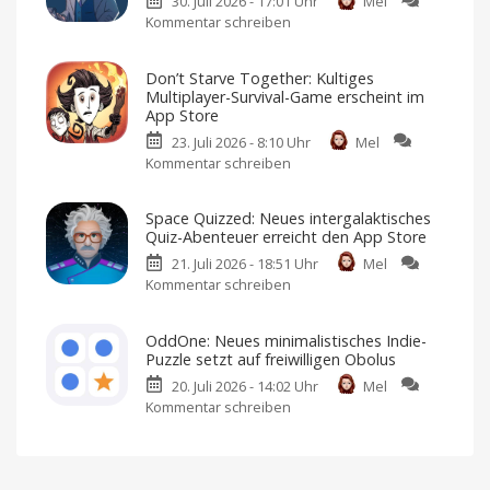
30. Juli 2026 - 17:01 Uhr
Mel
auf
Kommentar schreiben
zu
Apple
„Case
Arcade:
Solved:
Football-
Don’t Starve Together: Kultiges
The
Fans
Multiplayer-Survival-Game erscheint im
London
dürfen
App Store
Files“:
sich
23. Juli 2026 - 8:10 Uhr
Mel
Neues
freuen
Kommentar schreiben
zu
Crime
American
Football
Don’t
Noir-
für
iPhone
Starve
Game
und
Space Quizzed: Neues intergalaktisches
iPad
Together:
landet
Quiz-Abenteuer erreicht den App Store
Kultiges
im
21. Juli 2026 - 18:51 Uhr
Mel
Multiplayer-
App
Kommentar schreiben
zu
Survival-
Store
Space
Game
Premium-
Spiel
Quizzed:
erscheint
mit
OddOne: Neues minimalistisches Indie-
Einmalkauf
Neues
im
Puzzle setzt auf freiwilligen Obolus
intergalaktisches
App
20. Juli 2026 - 14:02 Uhr
Mel
Quiz-
Store
Kommentar schreiben
zu
Abenteuer
Ich
habe
OddOne:
erreicht
es
bereits
Neues
den
angespielt
minimalistisches
App
Indie-