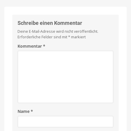
Store
Puzzle
Kostenlos
anspielen
setzt
und
per
auf
Einmalkauf
freischalten
freiwilligen
Schreibe einen Kommentar
Obolus
Deine E-Mail-Adresse wird nicht veröffentlicht.
Spielbar
auf
Erforderliche Felder sind mit
*
markiert
iPhones
und
iPads
Kommentar
*
Name
*