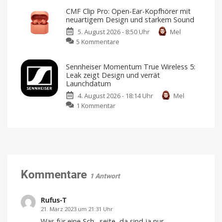
für
bringt
Sensoren
349,95
CMF Clip Pro: Open-Ear-Kopfhörer mit
Euro
neuen
für
vorbestellen
neuartigem Design und starkem Sound
Luftreiniger
Garagen,
5. August 2026 - 8:50 Uhr
Mel
mit
Tore
zu
5 Kommentare
Befeuchtungsfunktion
und
CMF
auf
mehr
Clip
den
Kompatibel
Sennheiser Momentum True Wireless 5:
mit
Pro:
Markt
Apple
Leak zeigt Design und verrät
Home
Open-
Preis
Launchdatum
und
Ear-
Verfügbarkeit
noch
4. August 2026 - 18:14 Uhr
Mel
Kopfhörer
offen
zu
1 Kommentar
mit
Sennheiser
neuartigem
Momentum
Design
True
und
Wireless
starkem
5:
Sound
Leak
Klare
Gespräche
zeigt
Kommentare
dank
1 Antwort
VPU-
Design
gestützter
Clear
und
Voice
Technology
verrät
Rufus-T
Launchdatum
21. März 2023 um 21:31 Uhr
Stabiler
Was für eine Sch…seite, da sind ja nur
Preis