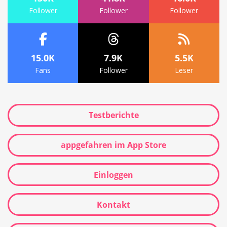
Follower
Follower
Follower
15.0K
7.9K
5.5K
Fans
Follower
Leser
Testberichte
appgefahren im App Store
Einloggen
Kontakt