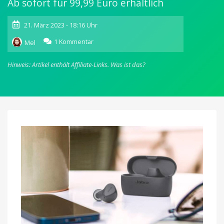
Ab sofort für 99,99 Euro erhältlich
21. März 2023 - 18:16 Uhr
zu
1 Kommentar
Mel
Jabra
Elite
Hinweis: Artikel enthält Affiliate-Links.
Was ist das?
4:
Neues
True
Wireless-
Modell
mit
ANC
und
Bluetooth
Multipoint