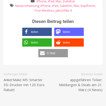
iPhone
,
iPad
,
Mac
,
Zubehör
Neuerscheinung
,
iPhone
,
iPad
,
Zubehör
,
Mac
,
Kopfhörer
,
True Wireless
,
Jabra Elite 4
Diesen Beitrag teilen
teilen
teilen
teilen
teilen
E-Mail
Vorheriger Artikel
Nächster Artikel
AnkerMake M5: Smarter
appgefahren Ticker:
3D-Drucker mit 120 Euro
Meldungen & Deals am 21.
Rabatt
März (4 News)