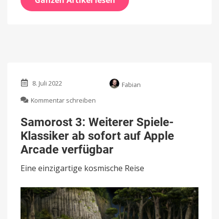
8. Juli 2022
Fabian
zu
Kommentar schreiben
Samorost
3:
Samorost 3: Weiterer Spiele-
Weiterer
Klassiker ab sofort auf Apple
Spiele-
Klassiker
Arcade verfügbar
ab
sofort
Eine einzigartige kosmische Reise
auf
Apple
Arcade
verfügbar