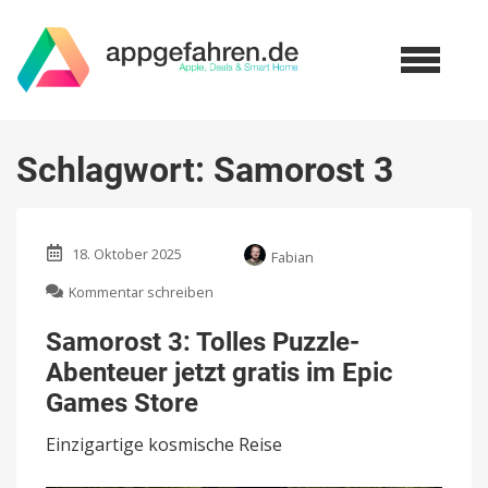
Schlagwort:
Samorost 3
18. Oktober 2025
Fabian
zu
Kommentar schreiben
Samorost
3:
Samorost 3: Tolles Puzzle-
Tolles
Abenteuer jetzt gratis im Epic
Puzzle-
Abenteuer
Games Store
jetzt
gratis
Einzigartige kosmische Reise
im
Epic