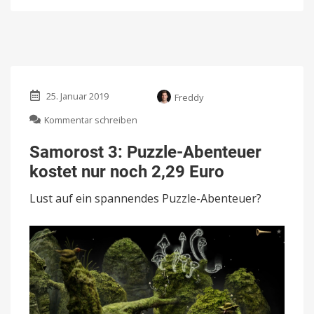
25. Januar 2019
Freddy
zu
Kommentar schreiben
Samorost
3:
Samorost 3: Puzzle-Abenteuer
Puzzle-
kostet nur noch 2,29 Euro
Abenteuer
kostet
Lust auf ein spannendes Puzzle-Abenteuer?
nur
noch
2,29
Euro