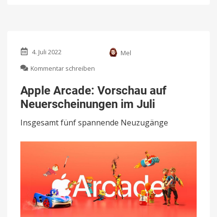
4. Juli 2022
Mel
zu
Kommentar schreiben
Apple
Arcade:
Apple Arcade: Vorschau auf
Vorschau
Neuerscheinungen im Juli
auf
Neuerscheinungen
Insgesamt fünf spannende Neuzugänge
im
Juli