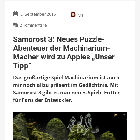
2. September 2016
Mel
zu
2 Kommentare
Samorost
3:
Samorost 3: Neues Puzzle-
Neues
Abenteuer der Machinarium-
Puzzle-
Abenteuer
Macher wird zu Apples „Unser
der
Tipp“
Machinarium-
Macher
Das großartige Spiel Machinarium ist auch
wird
mir noch allzu präsent im Gedächtnis. Mit
zu
Apples
Samorost 3 gibt es nun neues Spiele-Futter
„Unser
für Fans der Entwickler.
Tipp“