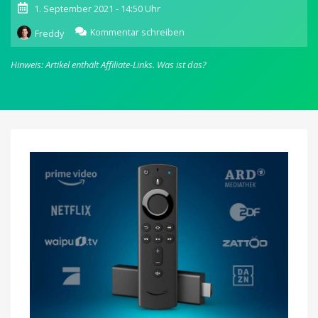
1. September 2021 - 14:50 Uhr
zu
Kommentar schreiben
Freddy
Jetzt
bei
Hinweis: Artikel enthält Affiliate-Links.
Was ist das?
Amazon
reduziert:
Fire
TV-
und
Ring-
Produkte