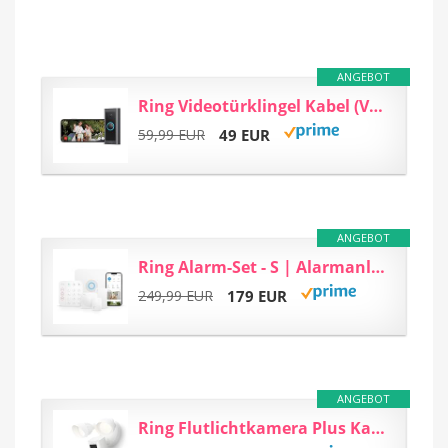
ANGEBOT
Ring Videotürklingel Kabel (Video Doorbell Wired) | Türklingel mit Kamera...
59,99 EUR
49 EUR
ANGEBOT
Ring Alarm-Set - S | Alarmanlage für Haus & Wohnung mit WLAN und Sensoren...
249,99 EUR
179 EUR
ANGEBOT
Ring Flutlichtkamera Plus Kabel (Floodlight Cam Wired Plus) | Überwachungskamera...