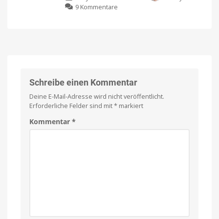
Euro
zu
9 Kommentare
erhältlich
Sicherheitskameras
Fensterputzroboter
jetzt
vs.
verfügbar
Kärcher
Eine
App
Akku-
für
alles
Fenstersauger:
Welches
Gerät
macht
Schreibe einen Kommentar
Fenster
Deine E-Mail-Adresse wird nicht veröffentlicht.
wirklich
Erforderliche Felder sind mit
*
markiert
streifenfrei?
Ein
Kommentar
*
Vergleich