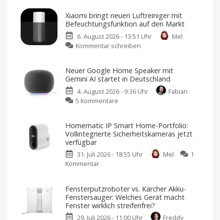
erweitert
Xiaomi bringt neuen Luftreiniger mit
Smart-
Befeuchtungsfunktion auf den Markt
Home-
6. August 2026 - 13:51 Uhr
Mel
Portfolio:
zu
Kommentar schreiben
Zwei
Xiaomi
neue
bringt
Sensoren
Neuer Google Home Speaker mit
neuen
für
Gemini AI startet in Deutschland
Luftreiniger
Garagen,
4. August 2026 - 9:36 Uhr
Fabian
mit
Tore
zu
5 Kommentare
Befeuchtungsfunktion
und
Neuer
auf
mehr
Google
den
Kompatibel
Homematic IP Smart Home-Portfolio:
mit
Home
Markt
Apple
Vollintegrierte Sicherheitskameras jetzt
Home
Speaker
Preis
verfügbar
und
mit
Verfügbarkeit
noch
31. Juli 2026 - 18:55 Uhr
Mel
1
Gemini
offen
Kommentar
zu
AI
Homematic
startet
IP
in
Fensterputzroboter vs. Kärcher Akku-
Smart
Deutschland
Fenstersauger: Welches Gerät macht
Home-
Ab
Fenster wirklich streifenfrei?
sofort
Portfolio:
für
29. Juli 2026 - 11:00 Uhr
Freddy
119,99
Vollintegrierte