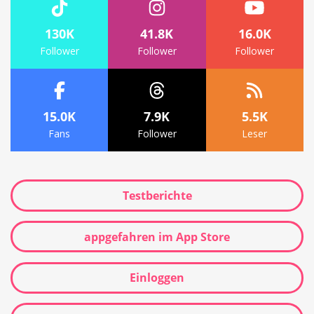
130K
41.8K
16.0K
Follower
Follower
Follower
15.0K
7.9K
5.5K
Fans
Follower
Leser
Testberichte
appgefahren im App Store
Einloggen