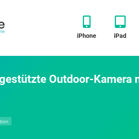
iPhone
iPad
-gestützte Outdoor-Kamera 
zu
iben
SwitchBot
bringt