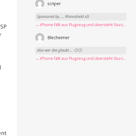
scriper
Sponsored by….. Rhinoshield xD
→ iPhone fällt aus Flugzeug und übersteht Sturz unbeschadet
TSP
r
Blecheimer
Also wer das glaubt … 🙄🙄
→ iPhone fällt aus Flugzeug und übersteht Sturz unbeschadet
d
p
ent