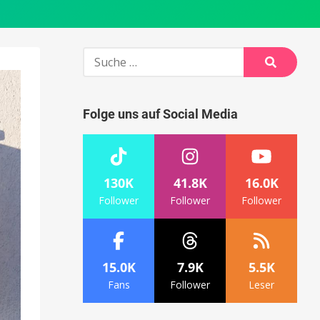
Suche
nach:
Suche
Folge uns auf Social Media
130K
41.8K
16.0K
Follower
Follower
Follower
15.0K
7.9K
5.5K
Fans
Follower
Leser